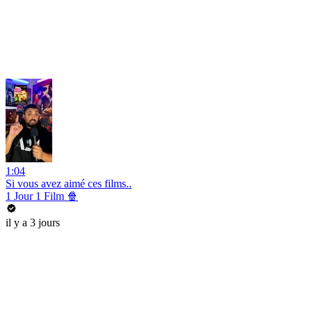
1:04
Si vous avez aimé ces films..
1 Jour 1 Film 🍿
il y a 3 jours