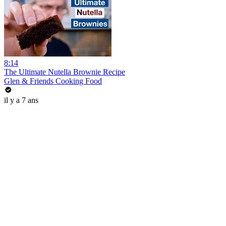
8:14
The Ultimate Nutella Brownie Recipe
Glen & Friends Cooking Food
il y a 7 ans