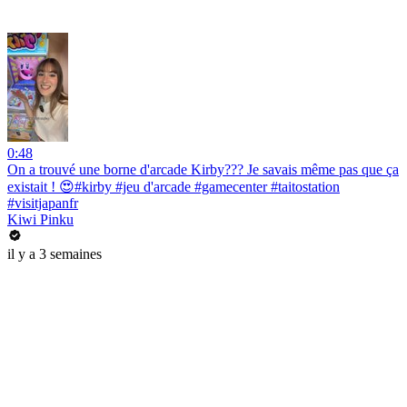
0:48
On a trouvé une borne d'arcade Kirby??? Je savais même pas que ça
existait ! 😍#kirby #jeu d'arcade #gamecenter #taitostation
#visitjapanfr
Kiwi Pinku
il y a 3 semaines