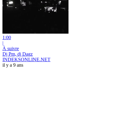
1:00
|
À suivre
Dj Pm, dj Dagz
INDEKSONLINE.NET
il y a 9 ans