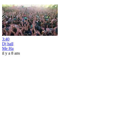
3:40
Dj hall
Me Ha
il y a 8 ans