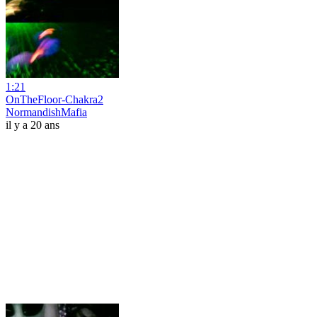
1:21
OnTheFloor-Chakra2
NormandishMafia
il y a 20 ans