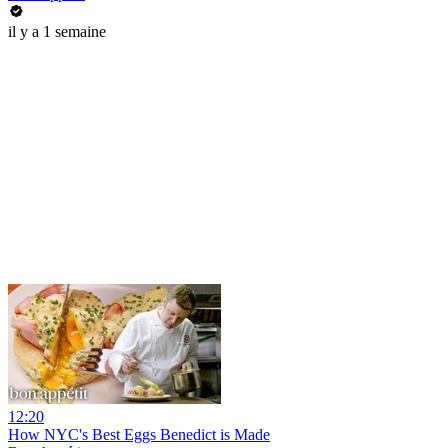
il y a 1 semaine
12:20
How NYC's Best Eggs Benedict is Made