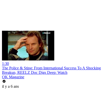
1:30
The Police & Sting: From International Success To A Shocking
Breakup, REELZ Doc Digs Deep: Watch
OK Magazine
il y a 6 ans