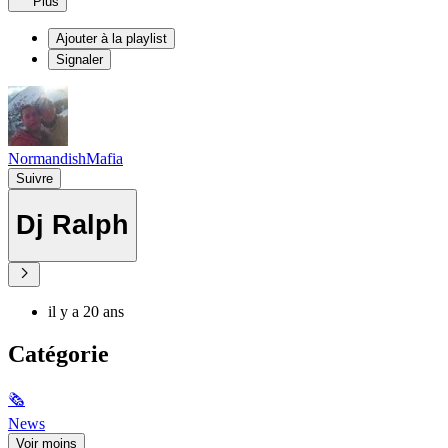
Plus
Ajouter à la playlist
Signaler
NormandishMafia
Suivre
Dj Ralph
il y a 20 ans
Catégorie
🗞
News
Voir moins