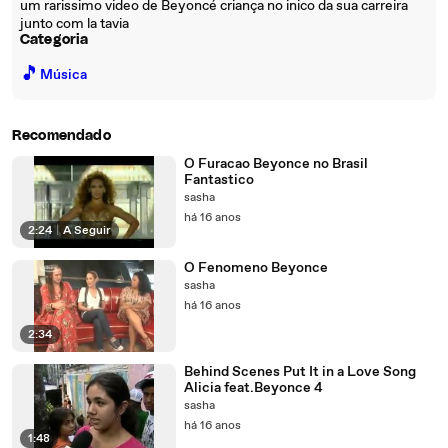
um rarissimo video de Beyoncé criança no inico da sua carreira
junto com la tavia
Categoria
🎵
Música
Recomendado
O Furacao Beyonce no Brasil
Fantastico
sasha
há 16 anos
2:24
|
A Seguir
O Fenomeno Beyonce
sasha
há 16 anos
2:34
Behind Scenes Put It in a Love Song
Alicia feat.Beyonce 4
sasha
há 16 anos
1:48