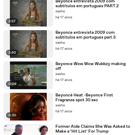
Beyonce entrevista 2009 com
subtitulos em portugues PART.2
sasha
há 17 anos
2:57
Beyonce entrevista 2009 com
subtitulos em portugues part.5
sasha
há 17 anos
2:50
Beyonce Wow Wow Wubbzy making
off
sasha
há 17 anos
0:09
Beyoncé Heat -Beyonce First
Fragranze spot 30 sec
sasha
há 17 anos
0:30
Former Aide Claims She Was Asked to
Make a ‘Hit List’ For Trump