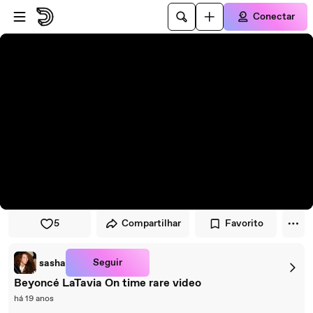
Pular para o player
Ir para o conteúdo principal
Conectar
5
Compartilhar
Favorito
Seguir
sasha
Beyoncé LaTavia On time rare video
há 19 anos