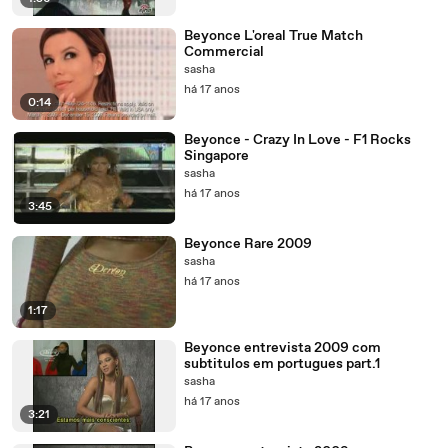
Beyonce L'oreal True Match
Commercial
sasha
há 17 anos
0:14
Beyonce - Crazy In Love - F1 Rocks
Singapore
sasha
há 17 anos
3:45
Beyonce Rare 2009
sasha
há 17 anos
1:17
Beyonce entrevista 2009 com
subtitulos em portugues part.1
sasha
há 17 anos
3:21