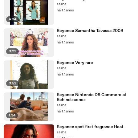
sasha
há 17 anos
4:04
Beyonce Samantha Tavassa 2009
sasha
há 17 anos
0:22
Beyonce Very rare
sasha
há 17 anos
0:52
Beyonce Nintendo DS Commercial
Behind scenes
sasha
há 17 anos
1:34
Beyonce spot first fragrance Heat
sasha