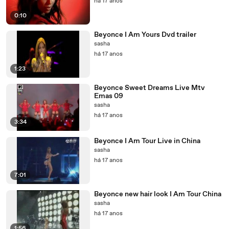
há 17 anos
0:10
Beyonce I Am Yours Dvd trailer
sasha
há 17 anos
1:23
Beyonce Sweet Dreams Live Mtv
Emas 09
sasha
há 17 anos
3:34
Beyonce I Am Tour Live in China
sasha
há 17 anos
7:01
Beyonce new hair look I Am Tour China
sasha
há 17 anos
1:56