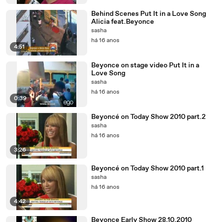
Behind Scenes Put It in a Love Song
Alicia feat.Beyonce
sasha
há 16 anos
4:51
Beyonce on stage video Put It in a
Love Song
sasha
há 16 anos
0:39
Beyoncé on Today Show 2010 part.2
sasha
há 16 anos
3:26
Beyoncé on Today Show 2010 part.1
sasha
há 16 anos
4:42
Beyonce Early Show 28.10.2010