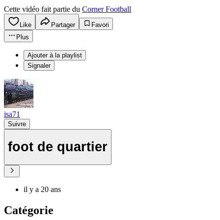
Cette vidéo fait partie du
Corner Football
Like
Partager
Favori
Plus
Ajouter à la playlist
Signaler
isa71
Suivre
foot de quartier
il y a 20 ans
Catégorie