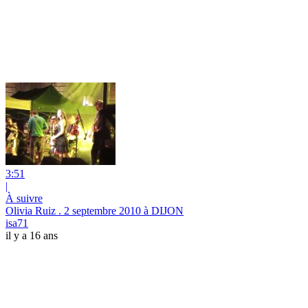
3:51
|
À suivre
Olivia Ruiz . 2 septembre 2010 à DIJON
isa71
il y a 16 ans