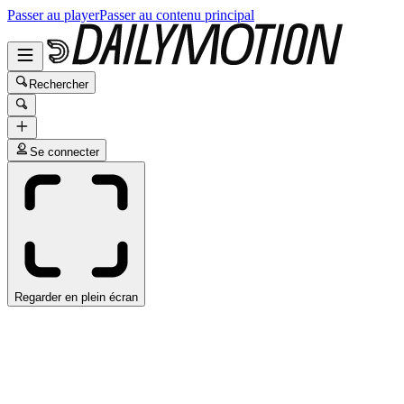
Passer au player
Passer au contenu principal
Rechercher
Se connecter
Regarder en plein écran