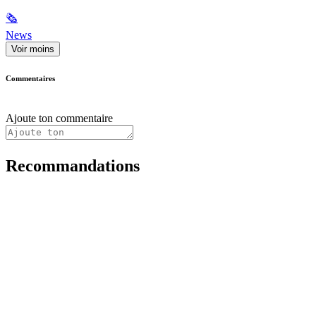
🗞
News
Voir moins
Commentaires
Ajoute ton commentaire
Recommandations