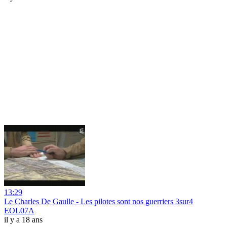
13:29
Le Charles De Gaulle - Les pilotes sont nos guerriers 3sur4
EOL07A
il y a 18 ans