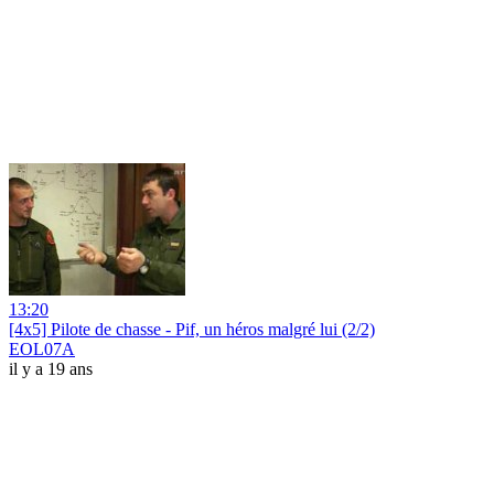
13:20
[4x5] Pilote de chasse - Pif, un héros malgré lui (2/2)
EOL07A
il y a 19 ans