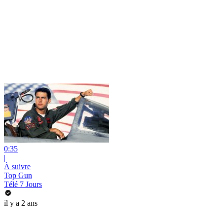
0:35
|
À suivre
Top Gun
Télé 7 Jours
il y a 2 ans