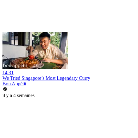
14:31
We Tried Singapore’s Most Legendary Curry
Bon Appétit
il y a 4 semaines