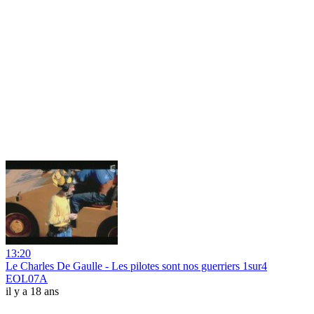
13:20
Le Charles De Gaulle - Les pilotes sont nos guerriers 1sur4
EOL07A
il y a 18 ans