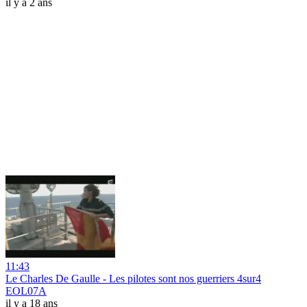
il y a 2 ans
11:43
Le Charles De Gaulle - Les pilotes sont nos guerriers 4sur4
EOL07A
il y a 18 ans