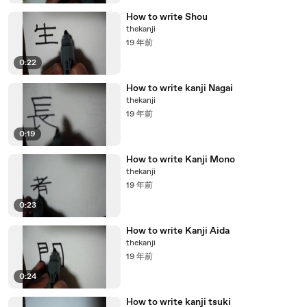
How to write Shou
thekanji
19 年前
0:22
How to write kanji Nagai
thekanji
19 年前
0:19
How to write Kanji Mono
thekanji
19 年前
0:23
How to write Kanji Aida
thekanji
19 年前
0:24
How to write kanji tsuki