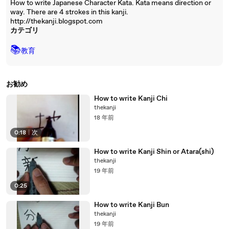
How to write Japanese Character Kata. Kata means direction or
way. There are 4 strokes in this kanji.
http://thekanji.blogspot.com
カテゴリ
📚
教育
お勧め
How to write Kanji Chi
thekanji
18 年前
0:18
|
次
How to write Kanji Shin or Atara(shi)
thekanji
19 年前
0:25
How to write Kanji Bun
thekanji
19 年前