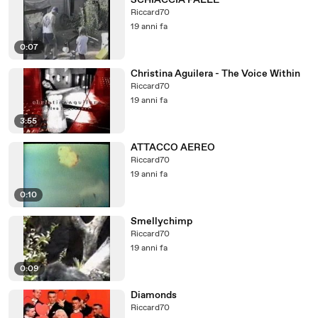
SCHIACCIA PALLE
Riccard70
19 anni fa
0:07
Christina Aguilera - The Voice Within
Riccard70
19 anni fa
3:55
ATTACCO AEREO
Riccard70
19 anni fa
0:10
Smellychimp
Riccard70
19 anni fa
0:09
Diamonds
Riccard70