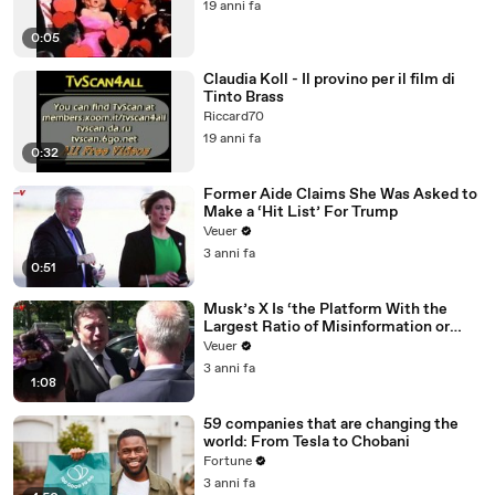
19 anni fa
0:05
Claudia Koll - Il provino per il film di
Tinto Brass
Riccard70
19 anni fa
0:32
Former Aide Claims She Was Asked to
Make a ‘Hit List’ For Trump
Veuer
3 anni fa
0:51
Musk’s X Is ‘the Platform With the
Largest Ratio of Misinformation or
Disinformation’ Amongst All Social
Veuer
Media Platforms
3 anni fa
1:08
59 companies that are changing the
world: From Tesla to Chobani
Fortune
3 anni fa