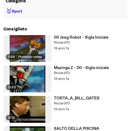
Categoria
🥇
Sport
Consigliato
00 Jeeg Robot - Sigla Iniziale
Riccard70
19 anni fa
1:59
|
Prossimi video
Mazinga Z - 00 - Sigla iniziale
Riccard70
19 anni fa
0:53
TORTA_A_BILL_GATES
Riccard70
19 anni fa
0:12
SALTO DELLA PISCINA