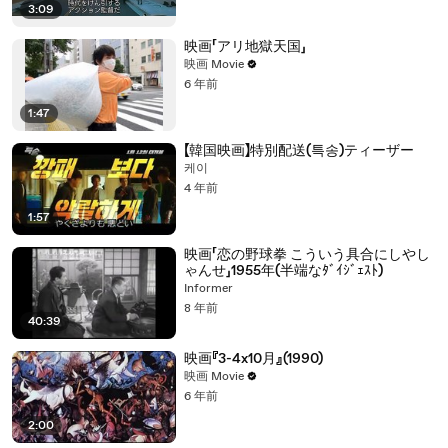
3:09
映画「アリ地獄天国」
映画 Movie
6 年前
1:47
【韓国映画】特別配送(특송)ティーザー
케이
4 年前
1:57
映画「恋の野球拳 こういう具合にしやし
ゃんせ」1955年(半端なﾀﾞｲｼﾞｪｽﾄ)
Informer
8 年前
40:39
映画『3-4x10月』(1990)
映画 Movie
6 年前
2:00