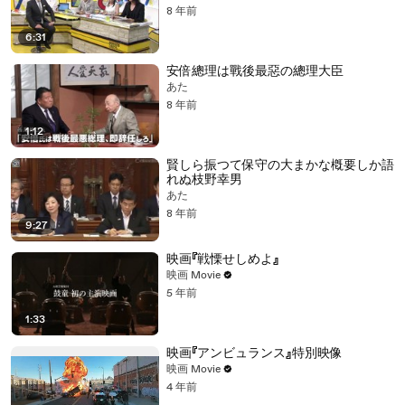
8 年前
6:31
安倍總理は戰後最惡の總理大臣
あたゝゝ
8 年前
1:12
賢しら振つて保守の大まかな槪要しか語
れぬ枝野幸男
あたゝゝ
8 年前
9:27
映画『戦慄せしめよ』
映画 Movie
5 年前
1:33
映画『アンビュランス』特別映像
映画 Movie
4 年前