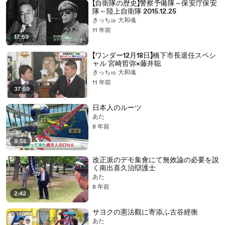
【自衛隊の歴史】警察予備隊～保安庁保安
隊～陸上自衛隊 2015.12.25
きっちゅ 大和魂
11 年前
17:59
【ワンダー12月18日】橋下市長退任スペシ
ャル 宮崎哲弥×藤井聡
きっちゅ 大和魂
11 年前
37:59
日本人のルーツ
あたゝゝ
8 年前
9:58
改正派のデモ集會にて無效論の必要を說
く南出喜久治辯護士
あたゝゝ
8 年前
2:42
サヨクの憲法觀に寄添ふ古谷經衡
あたゝゝ