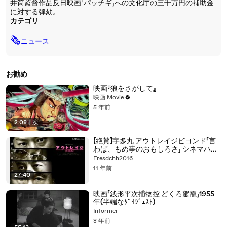
井筒監督作品反日映画「パッチギ」への文化庁の三千万円の補助金
に対する弾劾。
カテゴリ
🗞
ニュース
お勧め
映画『狼をさがして』
映画 Movie
5 年前
2:08
|
次
【絶賛】宇多丸 アウトレイジビヨンド「言
わば、もめ事のおもしろさ」 シネマハス
ラー
Fresdchh2016
11 年前
27:40
映画「銭形平次捕物控 どくろ駕籠」1955
年(半端なﾀﾞｲｼﾞｪｽﾄ)
Informer
8 年前