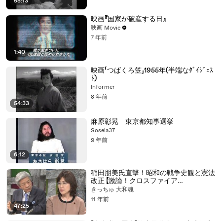
55:13
映画『国家が破産する日』
映画 Movie
7 年前
1:40
映画「つばくろ笠」1955年(半端なﾀﾞｲｼﾞｪｽ
ﾄ)
Informer
8 年前
54:33
麻原彰晃 東京都知事選挙
Soseia37
9 年前
6:12
稲田朋美氏直撃！昭和の戦争史観と憲法
改正 【激論！クロスファイア
2016.01.23】
きっちゅ 大和魂
11 年前
47:25