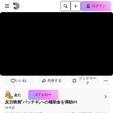
プレイヤーにスキップ
メインコンテンツにスキップ
ログイン
ブックマー
いいね
共有する
ク
+フォロー
あたゝゝ
反日映画「パッチギ」への補助金を弾劾01
19 年前