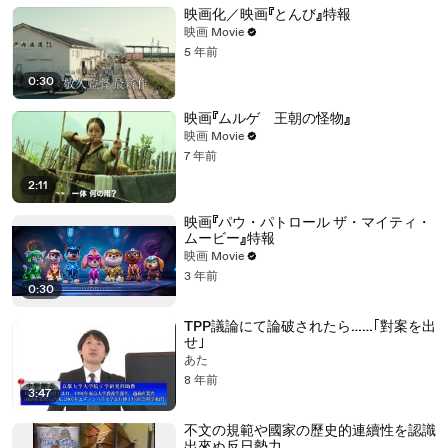
映画化／映画『とんび』特報
映画 Movie
5 年前
0:30
映画『ムルゲ 王朝の怪物』
映画 Movie
7 年前
2:11
映画『パウ・パトロール ザ・マイティ・
ムービー』特報
映画 Movie
3 年前
0:30
TPP議論にて論破されたら……｢對案を出
せ｣
あたゝゝ
8 年前
3:47
不文の規範や國家の歷史的連續性を認識
出來ぬ反日勢力