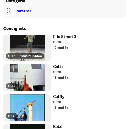
Categoria
🎈
Divertenti
Consigliato
Fifa Street 3
salvo
19 anni fa
0:47
|
Prossimi video
Gatto
salvo
19 anni fa
0:43
Catfly
salvo
19 anni fa
0:17
Bebè