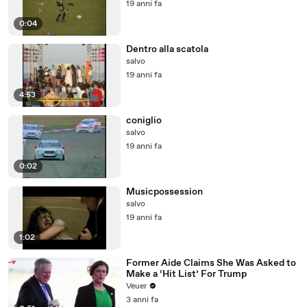
19 anni fa
0:04
Dentro alla scatola
salvo
19 anni fa
4:53
coniglio
salvo
19 anni fa
0:02
Musicpossession
salvo
19 anni fa
1:02
Former Aide Claims She Was Asked to
Make a ‘Hit List’ For Trump
Veuer
3 anni fa