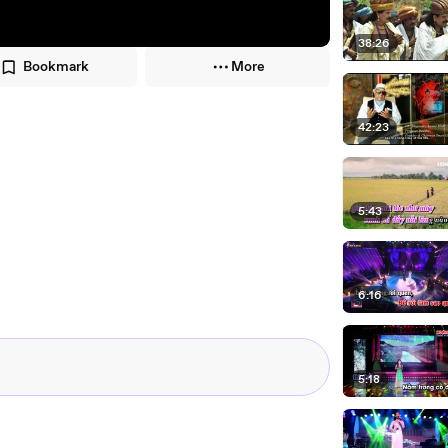
38:26
Bookmark
More
42:23
5:43
6:16
5:18