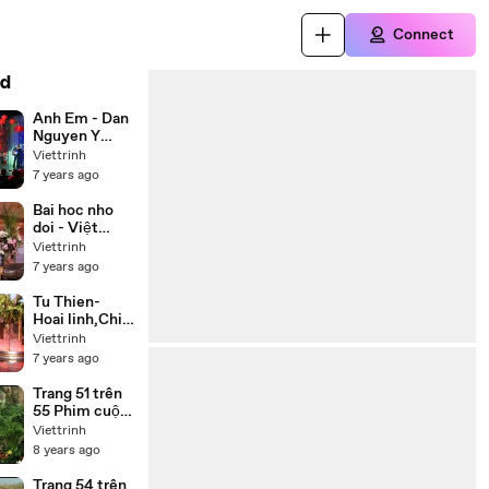
Connect
d
Anh Em - Dan
Nguyen Y
Phung
Viettrinh
7 years ago
Bai hoc nho
doi - Việt
Hương, Chí
Viettrinh
Tài, Thúy Nga,
7 years ago
Hoài Tâm
Tu Thien-
Hoai linh,Chi
tai,Trung
Viettrinh
Dan,Thuy
7 years ago
Phuong
Trang 51 trên
55 Phim cuộc
đời Đức Phật
Viettrinh
Thích Ca
8 years ago
(Buddha) trọn
bộ 55 tập lồng
Trang 54 trên