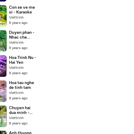
Con se ve me
oi - Karaoke
Viettrinh
8 years ago
Duyen phan -
Nhac che
(Karaoke)
Viettrinh
8 years ago
Hoa Trinh Nu -
Hai Yen
Viettrinh
8 years ago
Hoa tau nghe
de tinh tam
Viettrinh
8 years ago
Chuyen hai
dua minh -
Duong hong
Viettrinh
loan
8 years ago
Anh thuong