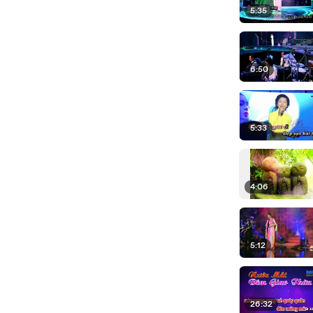
5:35
6:50
5:33
4:06
5:12
26:32