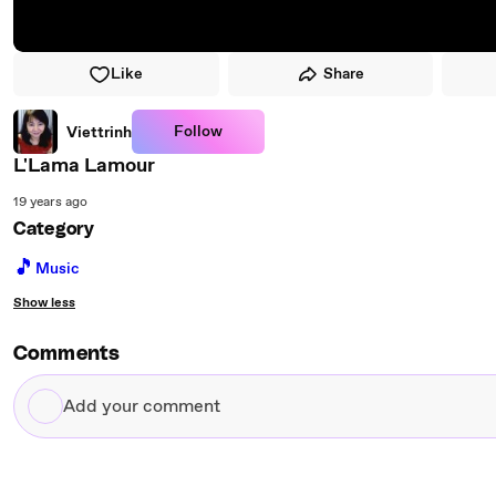
Like
Share
Follow
Viettrinh
L'Lama Lamour
19 years ago
Category
🎵
Music
Show less
Comments
Add
your
comment