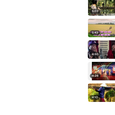
5:03
5:43
4:50
6:26
4:10