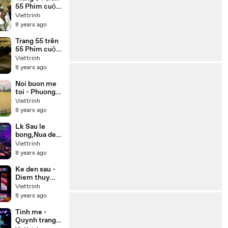
tiếng
55 Phim cuộc
đời Đức Phật
Viettrinh
Thích Ca
8 years ago
(Buddha) trọn
bộ 55 tập lồng
Trang 55 trên
tiếng
55 Phim cuộc
đời Đức Phật
Viettrinh
Thích Ca
8 years ago
(Buddha) lồng
tiếng 55 tập
Noi buon me
trọn bộ
toi - Phuong
my chi,Thuy
Viettrinh
duong Beat
8 years ago
Lk Sau le
bong,Nua dem
ngoai pho -
Viettrinh
Cong
8 years ago
nghia,Thien
nhan Karaoke
Ke den sau -
Diem thuy
Karaoke
Viettrinh
8 years ago
Tinh me -
Quynh trang (