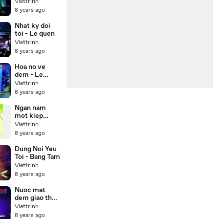
Karaoke Beat
Viettrinh
)
8 years ago
Nhat ky doi
toi - Le quen
Viettrinh
8 years ago
Hoa no ve
dem - Le
quyen
Viettrinh
Karaoke
8 years ago
Ngan nam
mot kiep
nguoi
Viettrinh
8 years ago
Dung Noi Yeu
Toi - Bang Tam
Viettrinh
8 years ago
Nuoc mat
dem giao thua
- Karaoke
Viettrinh
8 years ago