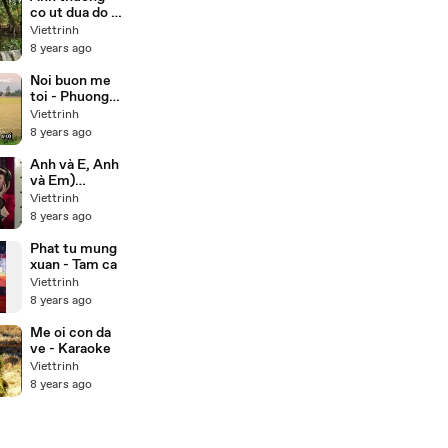
co ut dua do -
Luu anh
Viettrinh
loan,Truong
8 years ago
son
Noi buon me
toi - Phuong
my chi (
Viettrinh
karaoke)
8 years ago
Anh và E, Anh
và Em)
Valentine
Viettrinh
Song 2013 -
8 years ago
Orekae
Phat tu mung
xuan - Tam ca
Viettrinh
8 years ago
Me oi con da
ve - Karaoke
Viettrinh
8 years ago