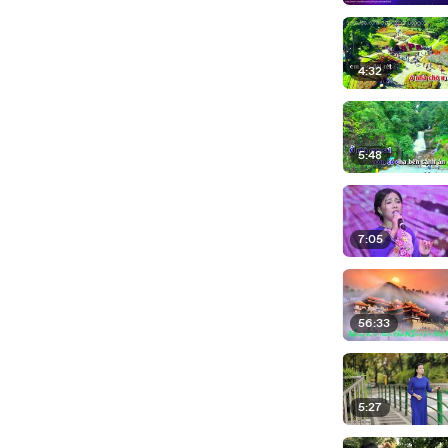
4:32
5:48
7:05
56:33
5:27