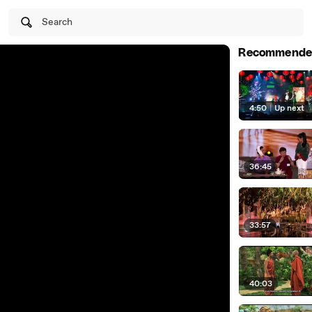
Search
Recommende
4:50
|
Up next
36:45
33:57
40:03