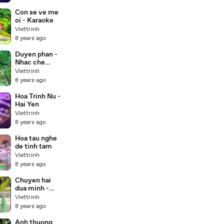
Con se ve me
oi - Karaoke
Viettrinh
8 years ago
Duyen phan -
Nhac che
(Karaoke)
Viettrinh
8 years ago
Hoa Trinh Nu -
Hai Yen
Viettrinh
8 years ago
Hoa tau nghe
de tinh tam
Viettrinh
8 years ago
Chuyen hai
dua minh -
Duong hong
Viettrinh
loan
8 years ago
Anh thuong