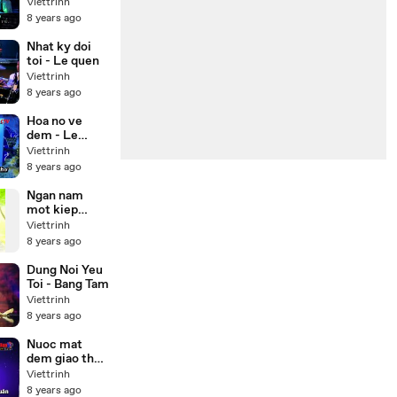
Karaoke Beat
Viettrinh
)
8 years ago
Nhat ky doi
toi - Le quen
Viettrinh
8 years ago
Hoa no ve
dem - Le
quyen
Viettrinh
Karaoke
8 years ago
Ngan nam
mot kiep
nguoi
Viettrinh
8 years ago
Dung Noi Yeu
Toi - Bang Tam
Viettrinh
8 years ago
Nuoc mat
dem giao thua
- Karaoke
Viettrinh
8 years ago