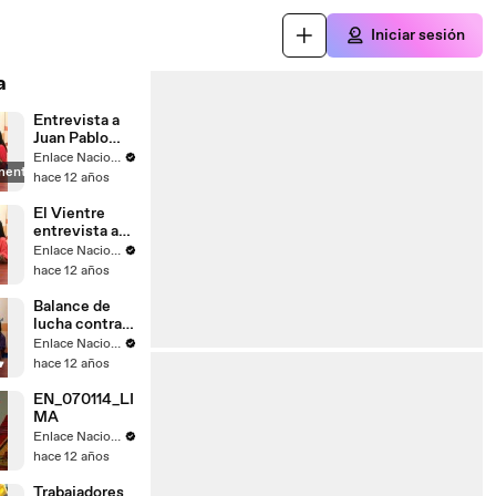
Iniciar sesión
a
Entrevista a
Juan Pablo
Saaverda
Enlace Nacional
mente
FEDEPAZ
hace 12 años
El Vientre
entrevista a
Mayella
Enlace Nacional
Lloclla
hace 12 años
Balance de
lucha contra
el
Enlace Nacional
narcotrafico
hace 12 años
EN_070114_LI
MA
Enlace Nacional
hace 12 años
Trabajadores