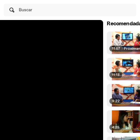
Buscar
Recomendad
11:57
|
Próxima
11:18
9:22
4:25