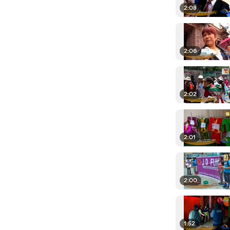
2:08
2:06
2:02
2:01
2:00
1:52