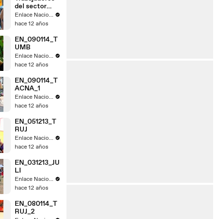
del sector
judicial de
Enlace Nacional
Tacna acatan
hace 12 años
paro
EN_090114_T
UMB
Enlace Nacional
hace 12 años
EN_090114_T
ACNA_1
Enlace Nacional
hace 12 años
EN_051213_T
RUJ
Enlace Nacional
hace 12 años
EN_031213_JU
LI
Enlace Nacional
hace 12 años
EN_080114_T
RUJ_2