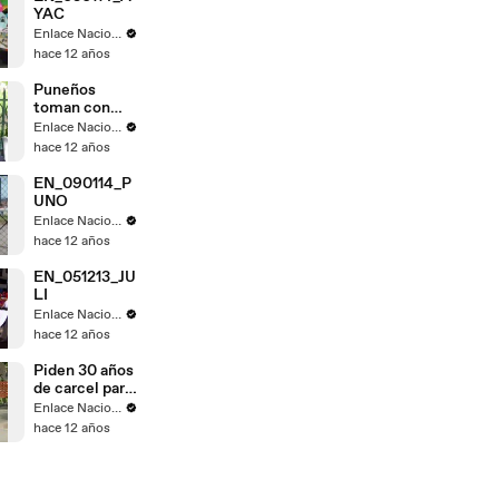
YAC
Enlace Nacional
hace 12 años
Puneños
toman con
calma fallo de
Enlace Nacional
La Haya
hace 12 años
EN_090114_P
UNO
Enlace Nacional
hace 12 años
EN_051213_JU
LI
Enlace Nacional
hace 12 años
Piden 30 años
de carcel para
Gregorio
Enlace Nacional
Santos
hace 12 años