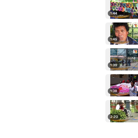
1:44
1:45
1:39
1:38
2:20