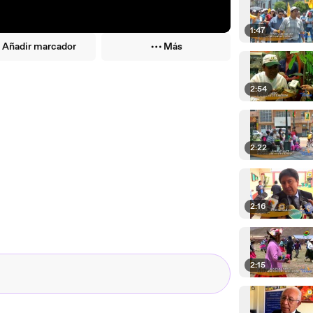
1:47
Añadir marcador
Más
2:54
2:22
2:16
2:15