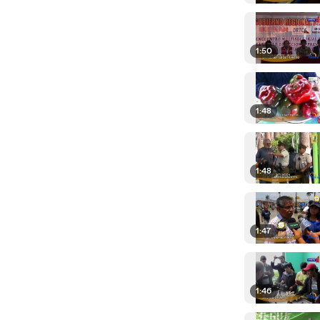
1:50
1:48
1:48
1:47
1:46