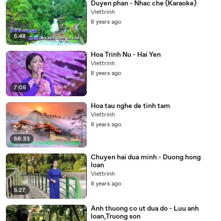
Duyen phan - Nhac che (Karaoke)
Viettrinh
8 years ago
5:48
Hoa Trinh Nu - Hai Yen
Viettrinh
8 years ago
7:05
Hoa tau nghe de tinh tam
Viettrinh
8 years ago
56:33
Chuyen hai dua minh - Duong hong
loan
Viettrinh
8 years ago
5:27
Anh thuong co ut dua do - Luu anh
loan,Truong son