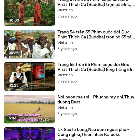
Phật Thích Ca (Buddha) trọn bộ 55 tập
lồng tiếng
Viettrinh
8 years ago
40:03
Trang 54 trên 55 Phim cuộc đời Đức
Phật Thích Ca (Buddha) trọn bộ 55 tập
lồng tiếng
Viettrinh
8 years ago
38:26
Trang 55 trên 55 Phim cuộc đời Đức
Phật Thích Ca (Buddha) lồng tiếng 55
tập trọn bộ
Viettrinh
8 years ago
42:23
Noi buon me toi - Phuong my chi,Thuy
duong Beat
Viettrinh
8 years ago
5:43
Lk Sau le bong,Nua dem ngoai pho -
Cong nghia,Thien nhan Karaoke