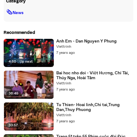
Category
🗞
News
Recommended
Anh Em - Dan Nguyen Y Phung
Viettrinh
7 years ago
4:50
|
Up next
Bai hoc nho doi - Việt Hương, Chí Tài,
Thúy Nga, Hoài Tâm
Viettrinh
7 years ago
36:45
Tu Thien- Hoai linh,Chi tai,Trung
Dan,Thuy Phuong
Viettrinh
7 years ago
33:57
Trang 51 trên 55 Phim cuộc đời Đức