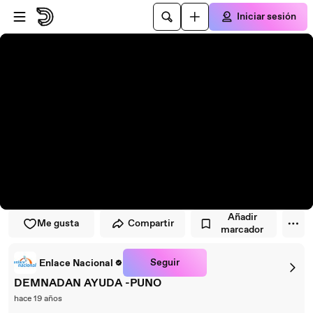
Saltar al reproductor
Saltar al contenido principal
Iniciar sesión
Añadir
Me gusta
Compartir
marcador
Seguir
Enlace Nacional
DEMNADAN AYUDA -PUNO
hace 19 años