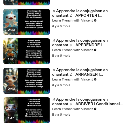
1:28
♫ Apprendre la conjugaison en
chantant ♫ I APPORTER I
Conditionnel Passé_
Learn French with Vincent
il y a 6 mois
2:30
♫ Apprendre la conjugaison en
chantant ♫ I APPRENDRE I
Conditionnel Passé_
Learn French with Vincent
il y a 6 mois
1:50
♫ Apprendre la conjugaison en
chantant ♫ I ARRANGER I
Conditionnel Passé_
Learn French with Vincent
il y a 6 mois
2:40
♫ Apprendre la conjugaison en
chantant ♫ I ARRIVER I Conditionnel
Passé_
Learn French with Vincent
il y a 6 mois
1:47