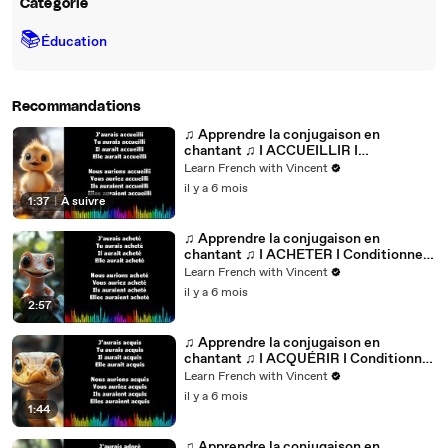
Catégorie
📚
Éducation
Recommandations
♫ Apprendre la conjugaison en
chantant ♫ I ACCUEILLIR I
Conditionnel Passé_
Learn French with Vincent
il y a 6 mois
1:37
|
À suivre
♫ Apprendre la conjugaison en
chantant ♫ I ACHETER I Conditionnel
Passé_
Learn French with Vincent
il y a 6 mois
2:57
♫ Apprendre la conjugaison en
chantant ♫ I ACQUÉRIR I Conditionnel
Passé_
Learn French with Vincent
il y a 6 mois
1:44
♫ Apprendre la conjugaison en