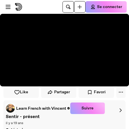
Passer au player
Passer au contenu principal
Se connecter
Like
Partager
Favori
Suivre
Learn French with Vincent
Sentir - présent
il y a 19 ans