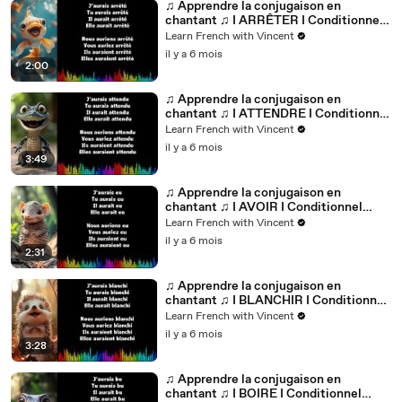
♫ Apprendre la conjugaison en
chantant ♫ I ARRÊTER I Conditionnel
Passé_
Learn French with Vincent
il y a 6 mois
2:00
♫ Apprendre la conjugaison en
chantant ♫ I ATTENDRE I Conditionnel
Passé_
Learn French with Vincent
il y a 6 mois
3:49
♫ Apprendre la conjugaison en
chantant ♫ I AVOIR I Conditionnel
Passé_
Learn French with Vincent
il y a 6 mois
2:31
♫ Apprendre la conjugaison en
chantant ♫ I BLANCHIR I Conditionnel
Passé_
Learn French with Vincent
il y a 6 mois
3:28
♫ Apprendre la conjugaison en
chantant ♫ I BOIRE I Conditionnel