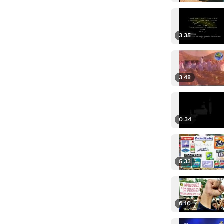
3:35
3:48
0:34
5:33
6:10