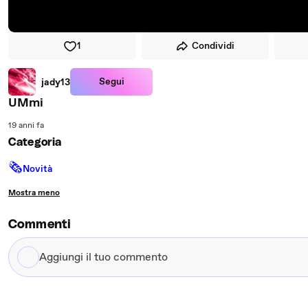
1
Condividi
Segui
jady13
UMmi
19 anni fa
Categoria
🗞
Novità
Mostra meno
Commenti
Aggiungi
il
tuo
commento