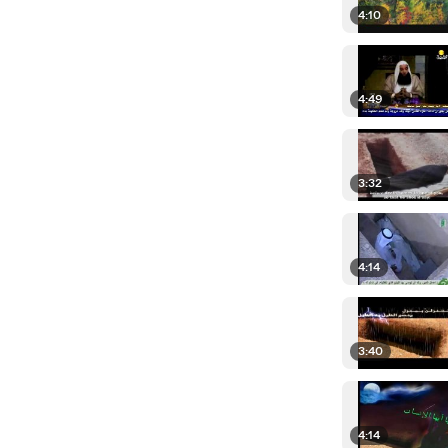
4:10
4:49
3:32
4:14
3:40
4:14