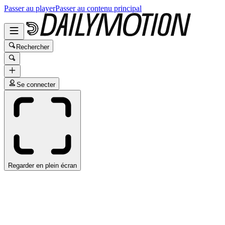
Passer au player
Passer au contenu principal
Rechercher
Se connecter
Regarder en plein écran