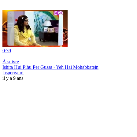
0:39
|
À suivre
Ishita Hui Pihu Per Gussa - Yeh Hai Mohabbatein
jaspergauri
il y a 9 ans