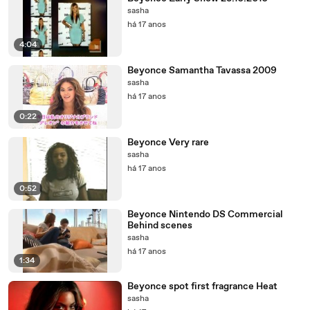
sasha
há 17 anos
4:04
Beyonce Samantha Tavassa 2009
sasha
há 17 anos
0:22
Beyonce Very rare
sasha
há 17 anos
0:52
Beyonce Nintendo DS Commercial
Behind scenes
sasha
há 17 anos
1:34
Beyonce spot first fragrance Heat
sasha