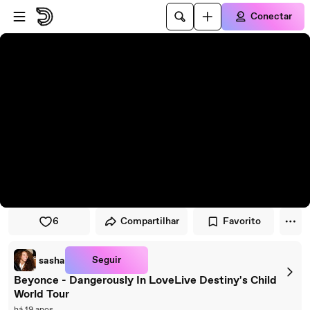
Pular para o player
Ir para o conteúdo principal
Conectar
6
Compartilhar
Favorito
Seguir
sasha
Beyonce - Dangerously In LoveLive Destiny's Child
World Tour