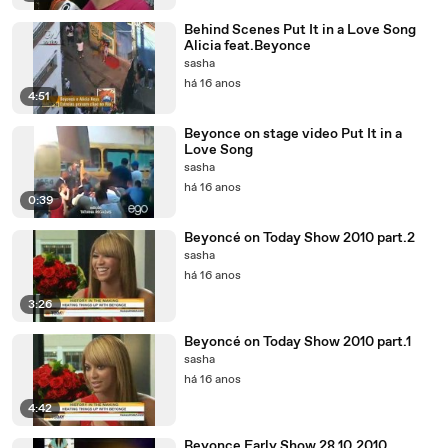
Behind Scenes Put It in a Love Song
Alicia feat.Beyonce
sasha
há 16 anos
4:51
Beyonce on stage video Put It in a
Love Song
sasha
há 16 anos
0:39
Beyoncé on Today Show 2010 part.2
sasha
há 16 anos
3:26
Beyoncé on Today Show 2010 part.1
sasha
há 16 anos
4:42
Beyonce Early Show 28.10.2010