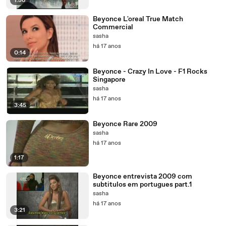
1:56
Beyonce L'oreal True Match
Commercial
sasha
há 17 anos
0:14
Beyonce - Crazy In Love - F1 Rocks
Singapore
sasha
há 17 anos
3:45
Beyonce Rare 2009
sasha
há 17 anos
1:17
Beyonce entrevista 2009 com
subtitulos em portugues part.1
sasha
há 17 anos
3:21