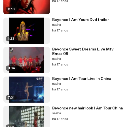
há 17 anos
0:10
Beyonce I Am Yours Dvd trailer
sasha
há 17 anos
1:23
Beyonce Sweet Dreams Live Mtv
Emas 09
sasha
há 17 anos
3:34
Beyonce I Am Tour Live in China
sasha
há 17 anos
7:01
Beyonce new hair look I Am Tour China
sasha
há 17 anos