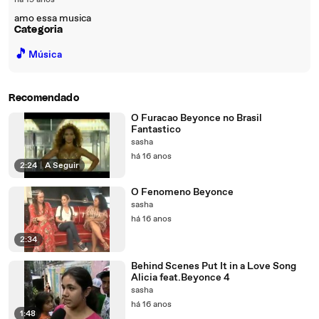
há 19 anos
amo essa musica
Categoria
🎵
Música
Recomendado
O Furacao Beyonce no Brasil
Fantastico
sasha
há 16 anos
2:24
|
A Seguir
O Fenomeno Beyonce
sasha
há 16 anos
2:34
Behind Scenes Put It in a Love Song
Alicia feat.Beyonce 4
sasha
há 16 anos
1:48