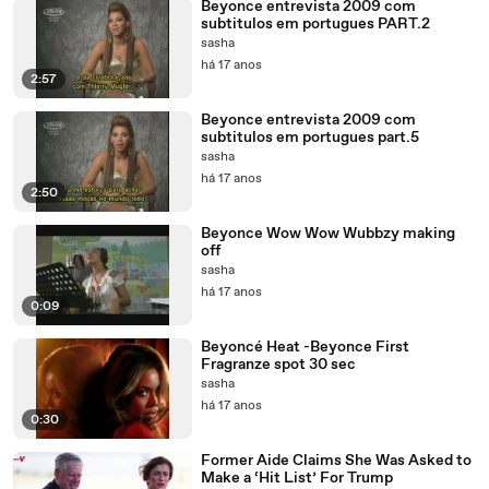
Beyonce entrevista 2009 com
subtitulos em portugues PART.2
sasha
há 17 anos
2:57
Beyonce entrevista 2009 com
subtitulos em portugues part.5
sasha
há 17 anos
2:50
Beyonce Wow Wow Wubbzy making
off
sasha
há 17 anos
0:09
Beyoncé Heat -Beyonce First
Fragranze spot 30 sec
sasha
há 17 anos
0:30
Former Aide Claims She Was Asked to
Make a ‘Hit List’ For Trump