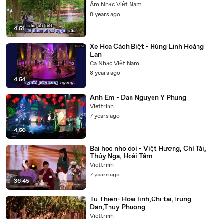
Âm Nhạc Việt Nam
8 years ago
4:51
Xe Hoa Cách Biệt - Hùng Linh Hoàng
Lan
Ca Nhạc Việt Nam
8 years ago
4:54
Anh Em - Dan Nguyen Y Phung
Viettrinh
7 years ago
4:50
Bai hoc nho doi - Việt Hương, Chí Tài,
Thúy Nga, Hoài Tâm
Viettrinh
7 years ago
36:45
Tu Thien- Hoai linh,Chi tai,Trung
Dan,Thuy Phuong
Viettrinh