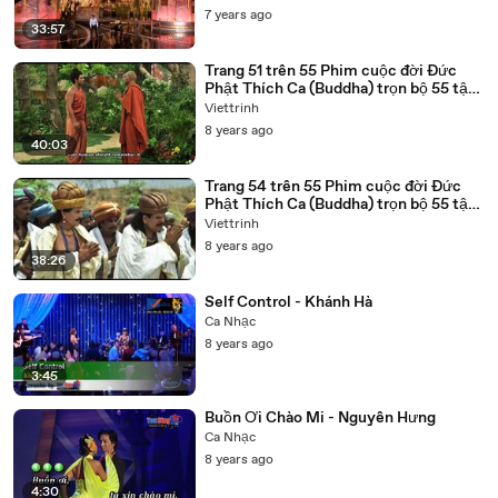
7 years ago
33:57
Trang 51 trên 55 Phim cuộc đời Đức
Phật Thích Ca (Buddha) trọn bộ 55 tập
lồng tiếng
Viettrinh
8 years ago
40:03
Trang 54 trên 55 Phim cuộc đời Đức
Phật Thích Ca (Buddha) trọn bộ 55 tập
lồng tiếng
Viettrinh
8 years ago
38:26
Self Control - Khánh Hà
Ca Nhạc
8 years ago
3:45
Buồn Ơi Chào Mi - Nguyên Hưng
Ca Nhạc
8 years ago
4:30