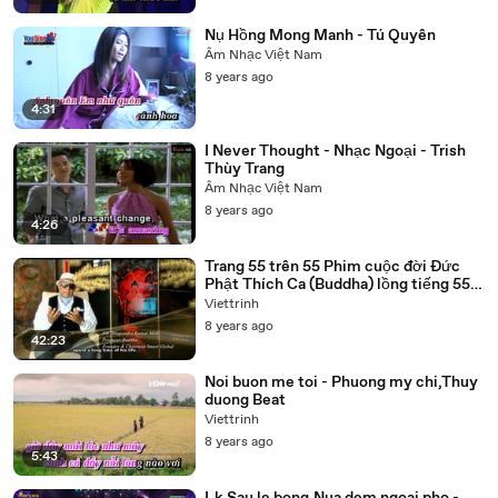
Nụ Hồng Mong Manh - Tú Quyên
Âm Nhạc Việt Nam
8 years ago
4:31
I Never Thought - Nhạc Ngoại - Trish
Thùy Trang
Âm Nhạc Việt Nam
8 years ago
4:26
Trang 55 trên 55 Phim cuộc đời Đức
Phật Thích Ca (Buddha) lồng tiếng 55
tập trọn bộ
Viettrinh
8 years ago
42:23
Noi buon me toi - Phuong my chi,Thuy
duong Beat
Viettrinh
8 years ago
5:43