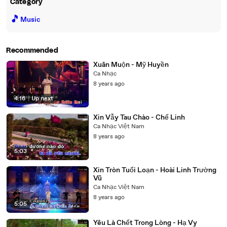
Category
🎵
Music
Recommended
Xuân Muộn - Mỹ Huyền
Ca Nhạc
8 years ago
4:16
|
Up next
Xin Vẫy Tau Chào - Chế Linh
Ca Nhạc Việt Nam
8 years ago
5:03
Xin Tròn Tuổi Loạn - Hoài Linh Trường
Vũ
Ca Nhạc Việt Nam
8 years ago
5:05
Yêu Là Chết Trong Lòng - Hạ Vy