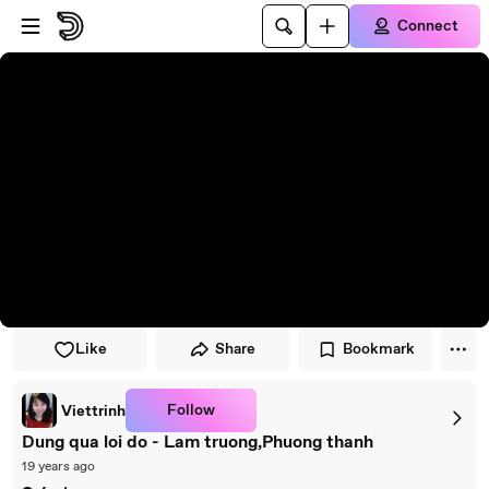
Skip to player
Skip to main content
Connect
Like
Share
Bookmark
Follow
Viettrinh
Dung qua loi do - Lam truong,Phuong thanh
19 years ago