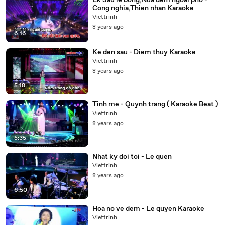
Lk Sau le bong,Nua dem ngoai pho -
Cong nghia,Thien nhan Karaoke
Viettrinh
8 years ago
6:16
Ke den sau - Diem thuy Karaoke
Viettrinh
8 years ago
5:18
Tinh me - Quynh trang ( Karaoke Beat )
Viettrinh
8 years ago
5:35
Nhat ky doi toi - Le quen
Viettrinh
8 years ago
6:50
Hoa no ve dem - Le quyen Karaoke
Viettrinh