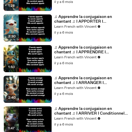
il y a 6 mois
1:28
♫ Apprendre la conjugaison en
chantant ♫ I APPORTER I
Conditionnel Passé_
Learn French with Vincent
il y a 6 mois
2:30
♫ Apprendre la conjugaison en
chantant ♫ I APPRENDRE I
Conditionnel Passé_
Learn French with Vincent
il y a 6 mois
1:50
♫ Apprendre la conjugaison en
chantant ♫ I ARRANGER I
Conditionnel Passé_
Learn French with Vincent
il y a 6 mois
2:40
♫ Apprendre la conjugaison en
chantant ♫ I ARRIVER I Conditionnel
Passé_
Learn French with Vincent
il y a 6 mois
1:47