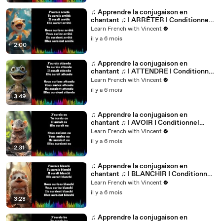
♫ Apprendre la conjugaison en
chantant ♫ I ARRÊTER I Conditionnel
Passé_
Learn French with Vincent
il y a 6 mois
2:00
♫ Apprendre la conjugaison en
chantant ♫ I ATTENDRE I Conditionnel
Passé_
Learn French with Vincent
il y a 6 mois
3:49
♫ Apprendre la conjugaison en
chantant ♫ I AVOIR I Conditionnel
Passé_
Learn French with Vincent
il y a 6 mois
2:31
♫ Apprendre la conjugaison en
chantant ♫ I BLANCHIR I Conditionnel
Passé_
Learn French with Vincent
il y a 6 mois
3:28
♫ Apprendre la conjugaison en