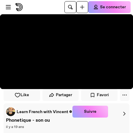
Passer au player
Passer au contenu principal
Se connecter
Like
Partager
Favori
Suivre
Learn French with Vincent
Phonetique - son ou
il y a 19 ans