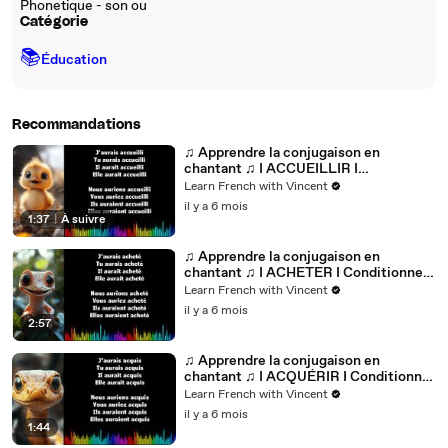
Phonetique - son ou
Catégorie
📚
Éducation
Recommandations
♫ Apprendre la conjugaison en
chantant ♫ I ACCUEILLIR I
Conditionnel Passé_
Learn French with Vincent
il y a 6 mois
1:37
|
À suivre
♫ Apprendre la conjugaison en
chantant ♫ I ACHETER I Conditionnel
Passé_
Learn French with Vincent
il y a 6 mois
2:57
♫ Apprendre la conjugaison en
chantant ♫ I ACQUÉRIR I Conditionnel
Passé_
Learn French with Vincent
il y a 6 mois
1:44