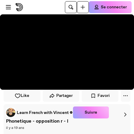
Passer au player
Passer au contenu principal
Se connecter
Like
Partager
Favori
Suivre
Learn French with Vincent
Phonetique - opposition r - l
il y a 19 ans