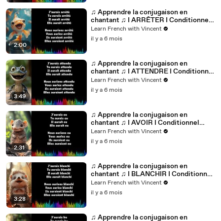
♫ Apprendre la conjugaison en
chantant ♫ I ARRÊTER I Conditionnel
Passé_
Learn French with Vincent
il y a 6 mois
2:00
♫ Apprendre la conjugaison en
chantant ♫ I ATTENDRE I Conditionnel
Passé_
Learn French with Vincent
il y a 6 mois
3:49
♫ Apprendre la conjugaison en
chantant ♫ I AVOIR I Conditionnel
Passé_
Learn French with Vincent
il y a 6 mois
2:31
♫ Apprendre la conjugaison en
chantant ♫ I BLANCHIR I Conditionnel
Passé_
Learn French with Vincent
il y a 6 mois
3:28
♫ Apprendre la conjugaison en