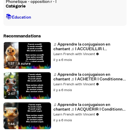
Phonetique - opposition r - l
Catégorie
📚
Éducation
Recommandations
♫ Apprendre la conjugaison en
chantant ♫ I ACCUEILLIR I
Conditionnel Passé_
Learn French with Vincent
il y a 6 mois
1:37
|
À suivre
♫ Apprendre la conjugaison en
chantant ♫ I ACHETER I Conditionnel
Passé_
Learn French with Vincent
il y a 6 mois
2:57
♫ Apprendre la conjugaison en
chantant ♫ I ACQUÉRIR I Conditionnel
Passé_
Learn French with Vincent
il y a 6 mois
1:44