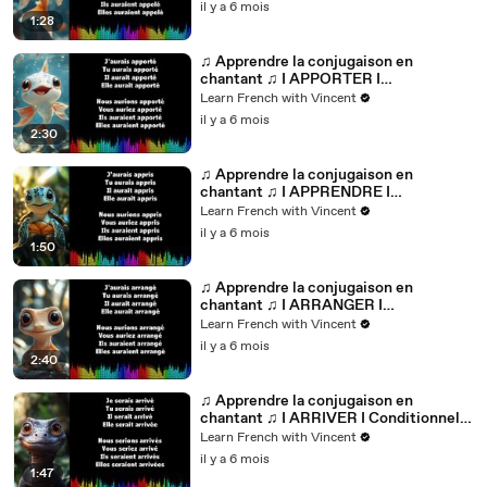
il y a 6 mois
1:28
♫ Apprendre la conjugaison en
chantant ♫ I APPORTER I
Conditionnel Passé_
Learn French with Vincent
il y a 6 mois
2:30
♫ Apprendre la conjugaison en
chantant ♫ I APPRENDRE I
Conditionnel Passé_
Learn French with Vincent
il y a 6 mois
1:50
♫ Apprendre la conjugaison en
chantant ♫ I ARRANGER I
Conditionnel Passé_
Learn French with Vincent
il y a 6 mois
2:40
♫ Apprendre la conjugaison en
chantant ♫ I ARRIVER I Conditionnel
Passé_
Learn French with Vincent
il y a 6 mois
1:47