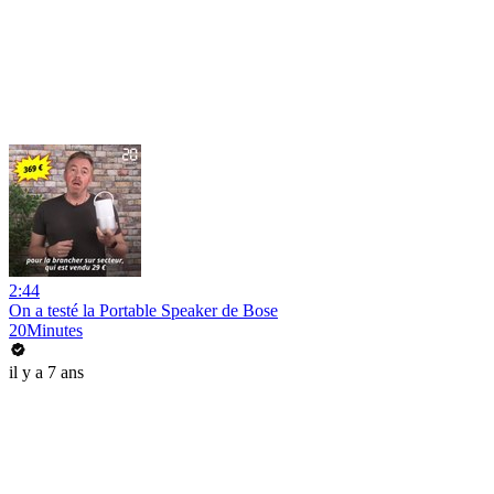
2:44
On a testé la Portable Speaker de Bose
20Minutes
il y a 7 ans