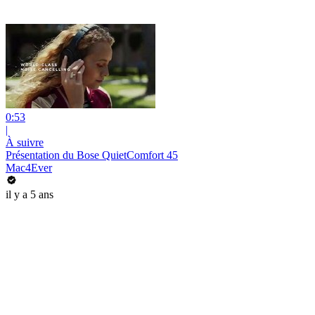
0:53
|
À suivre
Présentation du Bose QuietComfort 45
Mac4Ever
il y a 5 ans