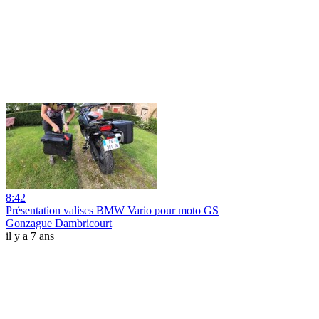
8:42
Présentation valises BMW Vario pour moto GS
Gonzague Dambricourt
il y a 7 ans