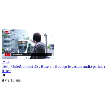
2:14
Test : QuietComfort 35 : Bose a-t-il conçu le casque audio parfait ?
01net
il y a 10 ans