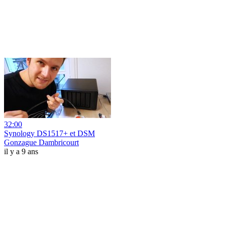
32:00
Synology DS1517+ et DSM
Gonzague Dambricourt
il y a 9 ans