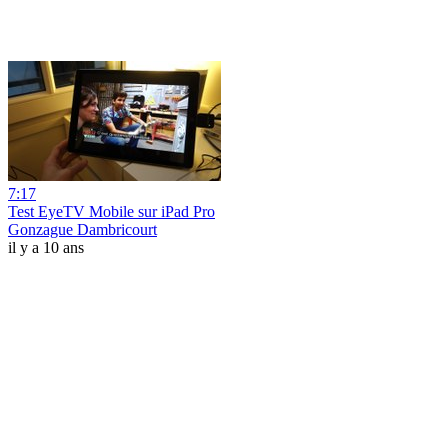
7:17
Test EyeTV Mobile sur iPad Pro
Gonzague Dambricourt
il y a 10 ans