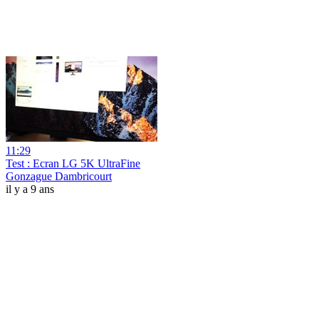
11:29
Test : Ecran LG 5K UltraFine
Gonzague Dambricourt
il y a 9 ans