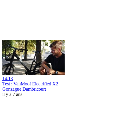
14:13
Test : VanMoof Electrified X2
Gonzague Dambricourt
il y a 7 ans