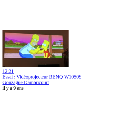
12:21
Essai : Vidéoprojecteur BENQ W1050S
Gonzague Dambricourt
il y a 9 ans