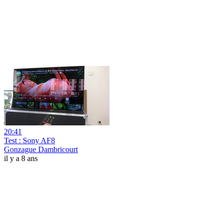
20:41
Test : Sony AF8
Gonzague Dambricourt
il y a 8 ans