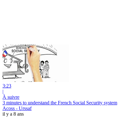
3:23
|
À suivre
3 minutes to understand the French Social Security system
Acoss - Urssaf
il y a 8 ans