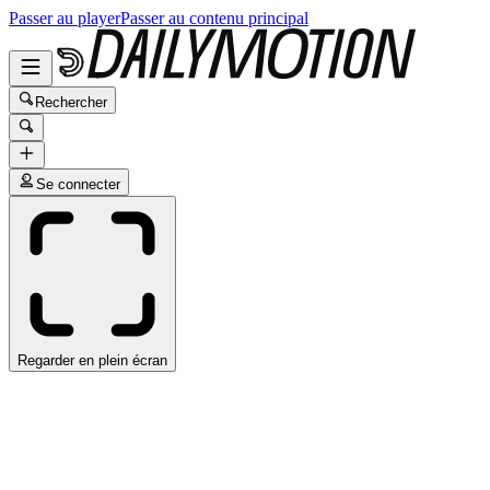
Passer au player
Passer au contenu principal
Rechercher
Se connecter
Regarder en plein écran