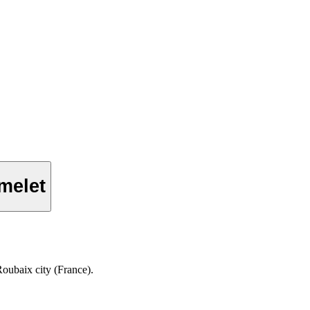
melet
Roubaix city (France).