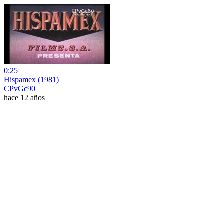
0:25
Hispamex (1981)
CPvGc90
hace 12 años