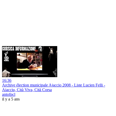
16:36
Archive élection municipale Ajaccio 2008 - Liste Lucien Felli -
Aiacciu, Cità Viva, Cità Corsa
antofpcl
il y a 5 ans