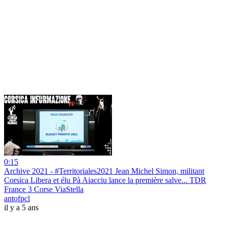
0:15
Archive 2021 - #Territoriales2021 Jean Michel Simon, militant
Corsica Libera et élu Pà Aiacciu lance la première salve... TDR
France 3 Corse ViaStella
antofpcl
il y a 5 ans