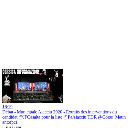
16:19
Débat - Municipale Aiacciu 2020 - Extraits des interventions du
candidat @JFCasalta pour la liste @PaAiacciu TDR @Corse_Matin
antofpcl
il y a 6 ans