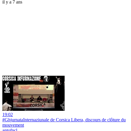
il y a 7 ans
19:02
#GhjurnataInternaziunale de Corsica Libera, discours de clôture du
mouvement
antofpcl