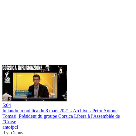
5:04
In tandu in pulitica du 8 mars 2021 - Archive - Petru Antone
Tomasi, Président du groupe Corsica Libera à l'Assemblée de
#Corse
antofpcl
il y a 5 ans