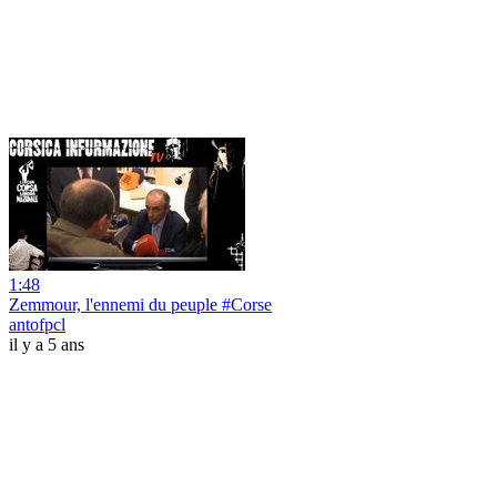
1:48
Zemmour, l'ennemi du peuple #Corse
antofpcl
il y a 5 ans