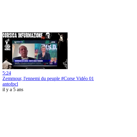
5:24
Zemmour, l'ennemi du peuple #Corse Vidéo 01
antofpcl
il y a 5 ans