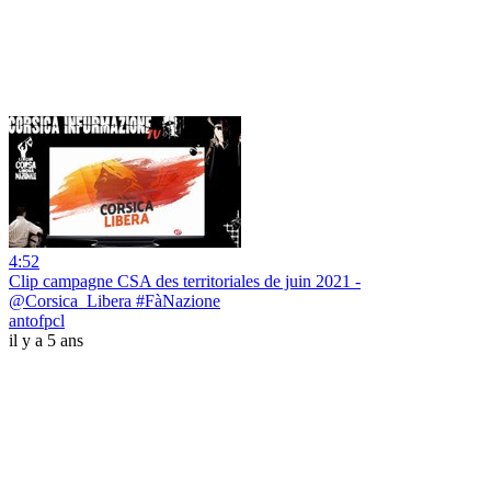
4:52
Clip campagne CSA des territoriales de juin 2021 -
@Corsica_Libera #FàNazione
antofpcl
il y a 5 ans