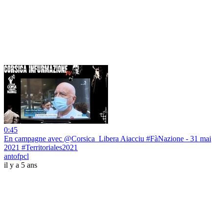
0:45
En campagne avec @Corsica_Libera Aiacciu #FàNazione - 31 mai
2021 #Territoriales2021
antofpcl
il y a 5 ans