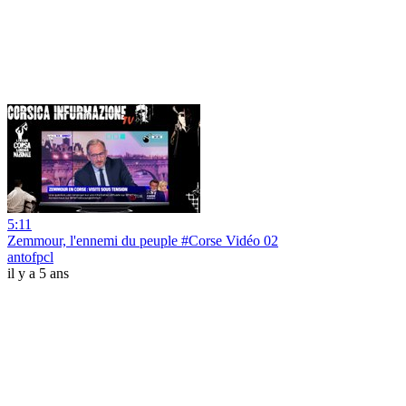
5:11
Zemmour, l'ennemi du peuple #Corse Vidéo 02
antofpcl
il y a 5 ans