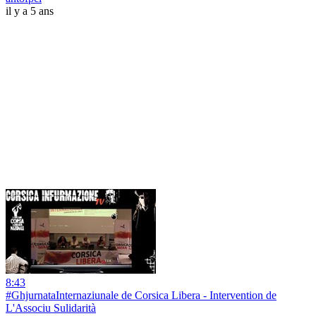
il y a 5 ans
8:43
#GhjurnataInternaziunale de Corsica Libera - Intervention de
L'Associu Sulidarità