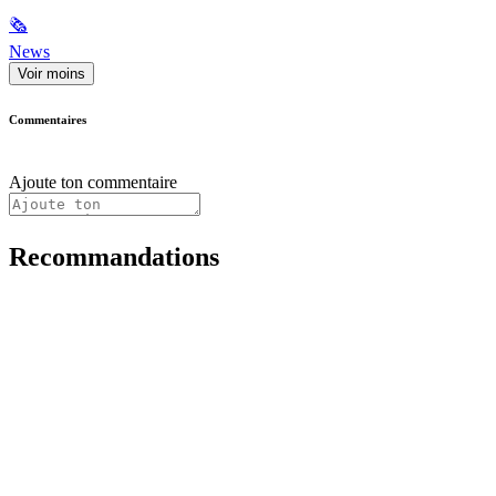
🗞
News
Voir moins
Commentaires
Ajoute ton commentaire
Recommandations