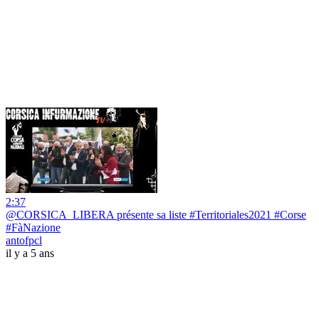
2:37
@CORSICA_LIBERA présente sa liste #Territoriales2021 #Corse
#FàNazione
antofpcl
il y a 5 ans