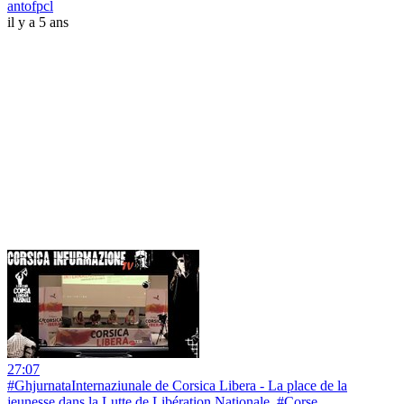
antofpcl
il y a 5 ans
27:07
#GhjurnataInternaziunale de Corsica Libera - La place de la
jeunesse dans la Lutte de Libération Nationale #Corse