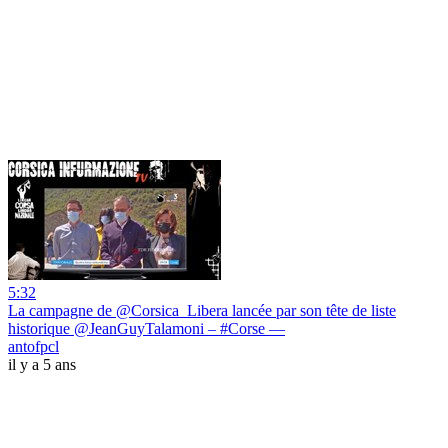
5:32
La campagne de @Corsica_Libera lancée par son tête de liste
historique @JeanGuyTalamoni – #Corse —
antofpcl
il y a 5 ans