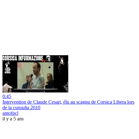
0:45
Intervention de Claude Cesari, élu au scagnu de Corsica Libera lors
de la cunsulta 2010
antofpcl
il y a 5 ans