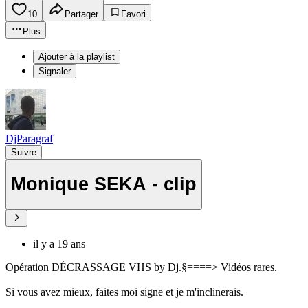
10
Partager
Favori
Plus
Ajouter à la playlist
Signaler
DjParagraf
Suivre
Monique SEKA - clip
il y a 19 ans
Opération DÉCRASSAGE VHS by Dj.§====> Vidéos rares.
Si vous avez mieux, faites moi signe et je m'inclinerais.