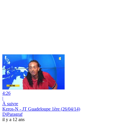
4:26
|
À suivre
Keros-N - JT Guadeloupe 1ère (26/04/14)
DjParagraf
il y a 12 ans