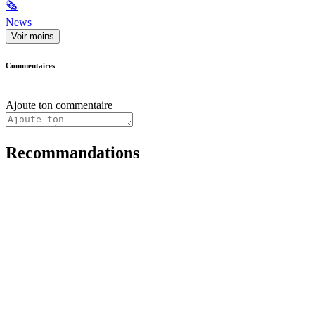
🗞
News
Voir moins
Commentaires
Ajoute ton commentaire
Recommandations