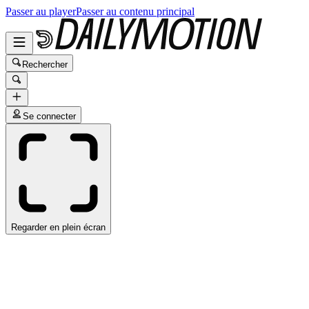
Passer au player
Passer au contenu principal
Rechercher
Se connecter
Regarder en plein écran