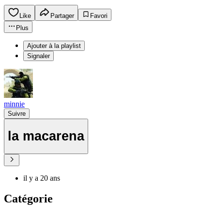
Like
Partager
Favori
Plus
Ajouter à la playlist
Signaler
minnie
Suivre
la macarena
il y a 20 ans
Catégorie