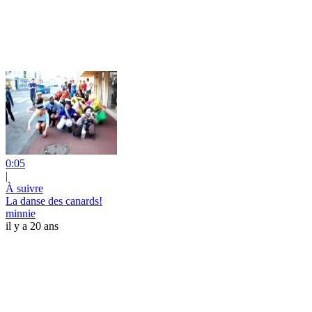
0:05
|
À suivre
La danse des canards!
minnie
il y a 20 ans