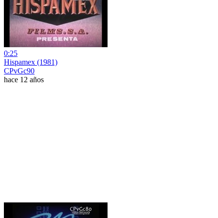
0:25
Hispamex (1981)
CPvGc90
hace 12 años