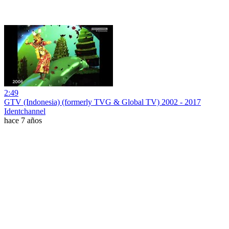
2:49
GTV (Indonesia) (formerly TVG & Global TV) 2002 - 2017
Identchannel
hace 7 años