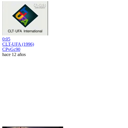
0:05
CLT-UFA (1996)
CPvGc90
hace 12 años