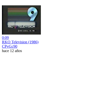
0:09
RKO Television (1986)
CPvGc90
hace 12 años