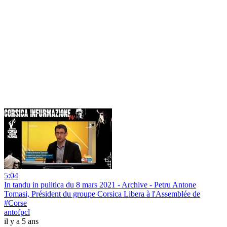
5:04
In tandu in pulitica du 8 mars 2021 - Archive - Petru Antone
Tomasi, Président du groupe Corsica Libera à l'Assemblée de
#Corse
antofpcl
il y a 5 ans