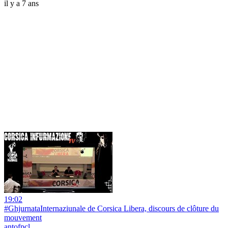
il y a 7 ans
19:02
#GhjurnataInternaziunale de Corsica Libera, discours de clôture du
mouvement
antofpcl