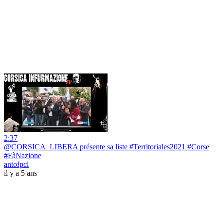
2:37
@CORSICA_LIBERA présente sa liste #Territoriales2021 #Corse
#FàNazione
antofpcl
il y a 5 ans