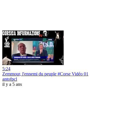
5:24
Zemmour, l'ennemi du peuple #Corse Vidéo 01
antofpcl
il y a 5 ans