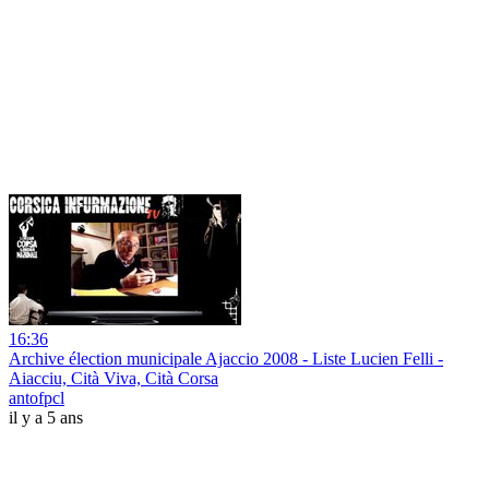
16:36
Archive élection municipale Ajaccio 2008 - Liste Lucien Felli -
Aiacciu, Cità Viva, Cità Corsa
antofpcl
il y a 5 ans