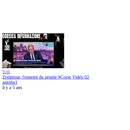
5:11
Zemmour, l'ennemi du peuple #Corse Vidéo 02
antofpcl
il y a 5 ans