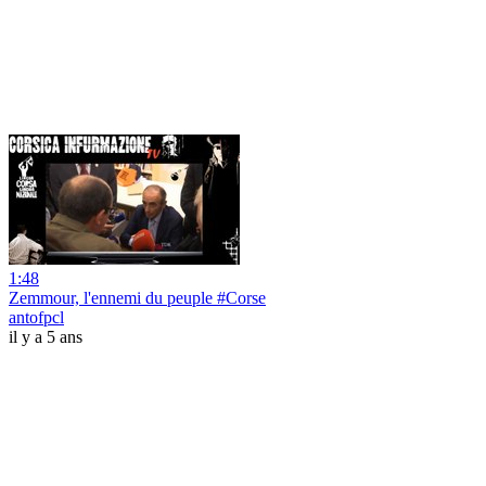
1:48
Zemmour, l'ennemi du peuple #Corse
antofpcl
il y a 5 ans