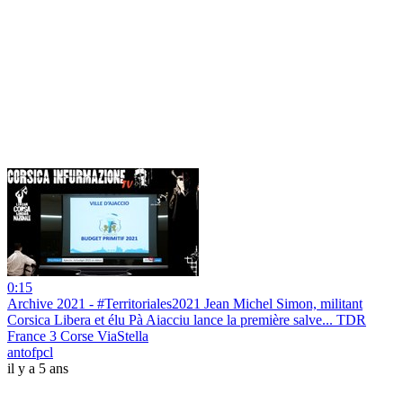
0:15
Archive 2021 - #Territoriales2021 Jean Michel Simon, militant
Corsica Libera et élu Pà Aiacciu lance la première salve... TDR
France 3 Corse ViaStella
antofpcl
il y a 5 ans