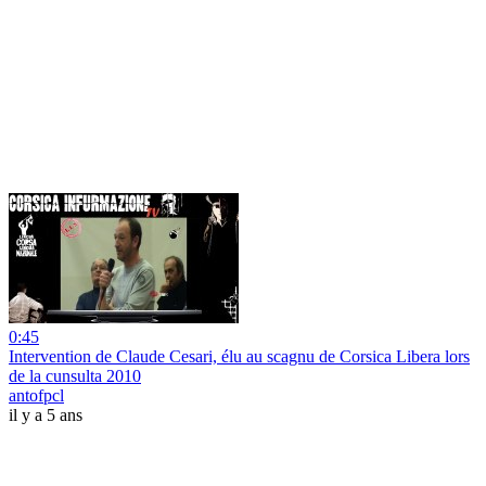
0:45
Intervention de Claude Cesari, élu au scagnu de Corsica Libera lors
de la cunsulta 2010
antofpcl
il y a 5 ans