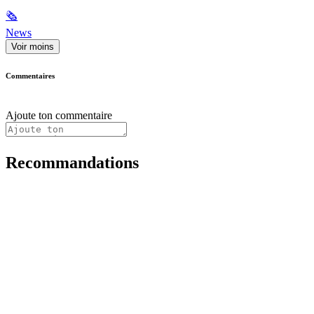
🗞
News
Voir moins
Commentaires
Ajoute ton commentaire
Recommandations