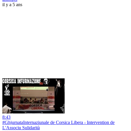
il y a 5 ans
8:43
#GhjurnataInternaziunale de Corsica Libera - Intervention de
L'Associu Sulidarità