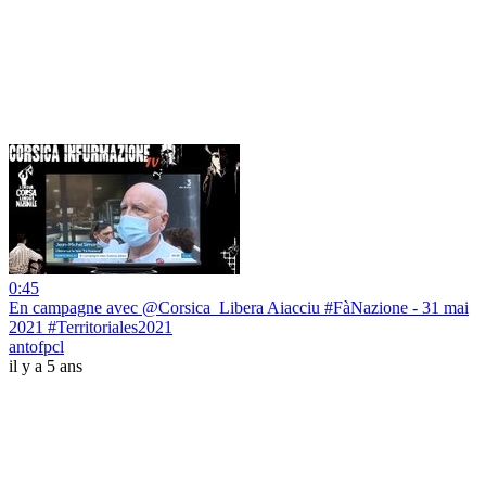
0:45
En campagne avec @Corsica_Libera Aiacciu #FàNazione - 31 mai
2021 #Territoriales2021
antofpcl
il y a 5 ans