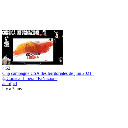
4:52
Clip campagne CSA des territoriales de juin 2021 -
@Corsica_Libera #FàNazione
antofpcl
il y a 5 ans