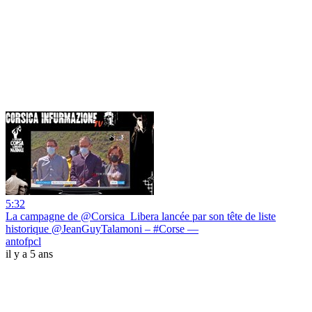
5:32
La campagne de @Corsica_Libera lancée par son tête de liste
historique @JeanGuyTalamoni – #Corse —
antofpcl
il y a 5 ans