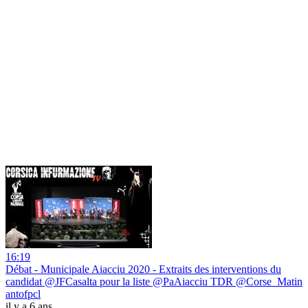
16:19
Débat - Municipale Aiacciu 2020 - Extraits des interventions du
candidat @JFCasalta pour la liste @PaAiacciu TDR @Corse_Matin
antofpcl
il y a 6 ans