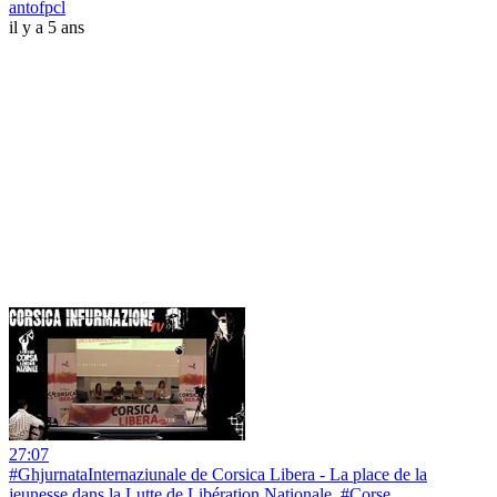
antofpcl
il y a 5 ans
27:07
#GhjurnataInternaziunale de Corsica Libera - La place de la
jeunesse dans la Lutte de Libération Nationale #Corse