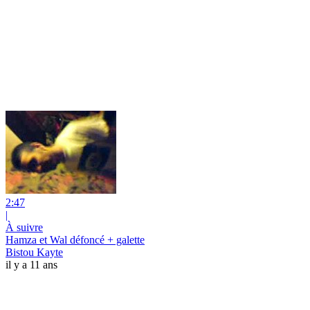
2:47
|
À suivre
Hamza et Wal défoncé + galette
Bistou Kayte
il y a 11 ans