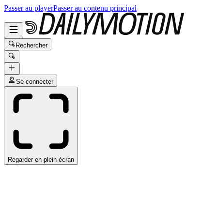
Passer au player
Passer au contenu principal
Rechercher
Se connecter
Regarder en plein écran