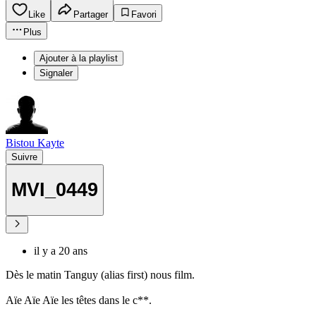
Like
Partager
Favori
Plus
Ajouter à la playlist
Signaler
Bistou Kayte
Suivre
MVI_0449
il y a 20 ans
Dès le matin Tanguy (alias first) nous film.
Aïe Aïe Aïe les têtes dans le c**.