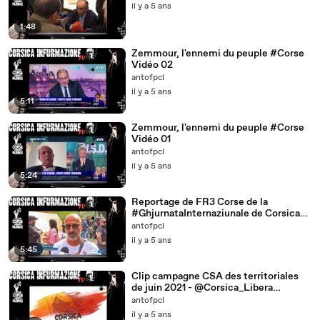
il y a 5 ans
1:48
Zemmour, l'ennemi du peuple #Corse
Vidéo 02
antofpcl
il y a 5 ans
5:11
Zemmour, l'ennemi du peuple #Corse
Vidéo 01
antofpcl
il y a 5 ans
5:24
Reportage de FR3 Corse de la
#GhjurnataInternaziunale de Corsica
Libera
antofpcl
il y a 5 ans
5:45
Clip campagne CSA des territoriales
de juin 2021 - @Corsica_Libera
#FàNazione
antofpcl
il y a 5 ans