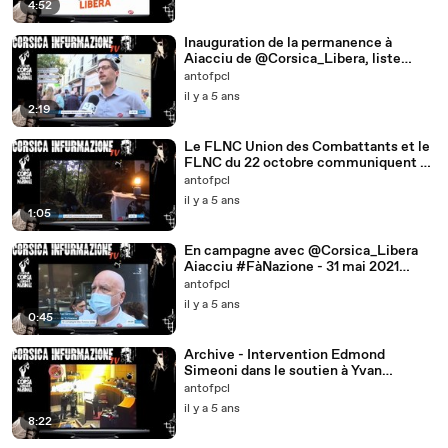
4:52
Inauguration de la permanence à
Aiacciu de @Corsica_Libera, liste
@Fa_Nazione avec @JeanGuyTalamoni
antofpcl
il y a 5 ans
2:19
Le FLNC Union des Combattants et le
FLNC du 22 octobre communiquent -
#Corse
antofpcl
il y a 5 ans
1:05
En campagne avec @Corsica_Libera
Aiacciu #FàNazione - 31 mai 2021
#Territoriales2021
antofpcl
il y a 5 ans
0:45
Archive - Intervention Edmond
Simeoni dans le soutien à Yvan
Colonna - Assemblée de #Corse
antofpcl
il y a 5 ans
8:22