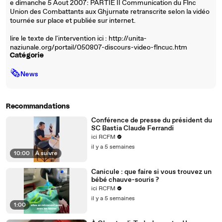
e dimanche 5 Aout 2007: PARTIE II Communication du Flnc
Union des Combattants aux Ghjurnate retranscrite selon la vidéo
tournée sur place et publiée sur internet.
lire le texte de l'intervention ici : http://unita-
naziunale.org/portail/050807-discours-video-flncuc.htm
Catégorie
🗞
News
Recommandations
Conférence de presse du président du
SC Bastia Claude Ferrandi
ici RCFM
il y a 5 semaines
10:00
|
À suivre
Canicule : que faire si vous trouvez un
bébé chauve-souris ?
ici RCFM
il y a 5 semaines
1:00