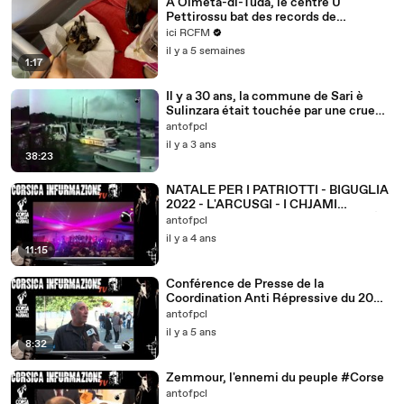
À Olmeta-di-Tuda, le centre U
Pettirossu bat des records de
sauvetages à cause de la canicule
ici RCFM
il y a 5 semaines
1:17
Il y a 30 ans, la commune de Sari è
Sulinzara était touchée par une crue
exceptionnelle
antofpcl
il y a 3 ans
38:23
NATALE PER I PATRIOTTI - BIGUGLIA
2022 - L'ARCUSGI - I CHJAMI
AGHJALESI - ASSOCIU SULIDARITÀ
antofpcl
il y a 4 ans
11:15
Conférence de Presse de la
Coordination Anti Répressive du 20
octobre 2021
antofpcl
il y a 5 ans
8:32
Zemmour, l'ennemi du peuple #Corse
antofpcl