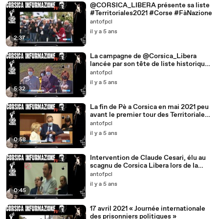
@CORSICA_LIBERA présente sa liste
#Territoriales2021 #Corse #FàNazione
antofpcl
il y a 5 ans
2:37
La campagne de @Corsica_Libera
lancée par son tête de liste historique
@JeanGuyTalamoni – #Corse —
antofpcl
il y a 5 ans
5:32
La fin de Pè a Corsica en mai 2021 peu
avant le premier tour des Territoriales
de juin 2021
antofpcl
il y a 5 ans
0:58
Intervention de Claude Cesari, élu au
scagnu de Corsica Libera lors de la
cunsulta 2010
antofpcl
il y a 5 ans
0:45
17 avril 2021 « Journée internationale
des prisonniers politiques »