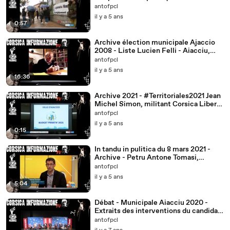
antofpcl
il y a 5 ans
0:57
Archive élection municipale Ajaccio
2008 - Liste Lucien Felli - Aiacciu,
Cità Viva, Cità Corsa
antofpcl
il y a 5 ans
16:36
Archive 2021 - #Territoriales2021 Jean
Michel Simon, militant Corsica Libera
et élu Pà Aiacciu lance la première
antofpcl
salve... TDR France 3 Corse ViaStella
il y a 5 ans
0:15
In tandu in pulitica du 8 mars 2021 -
Archive - Petru Antone Tomasi,
Président du groupe Corsica Libera à
antofpcl
l'Assemblée de #Corse
il y a 5 ans
5:04
Débat - Municipale Aiacciu 2020 -
Extraits des interventions du candidat
@JFCasalta pour la liste @PaAiacciu
antofpcl
TDR @Corse_Matin