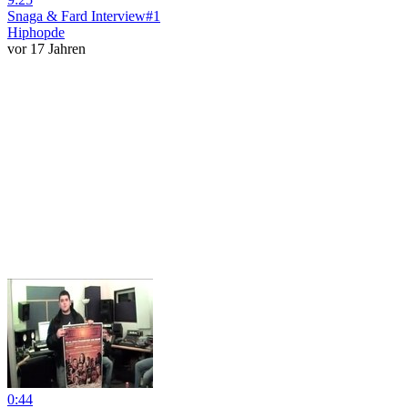
Snaga & Fard Interview#1
Hiphopde
vor 17 Jahren
0:44