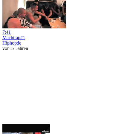
7:41
Machtrap#1
Hiphopde
vor 17 Jahren