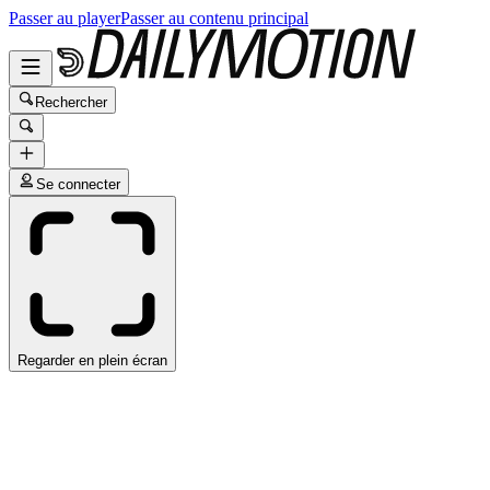
Passer au player
Passer au contenu principal
Rechercher
Se connecter
Regarder en plein écran