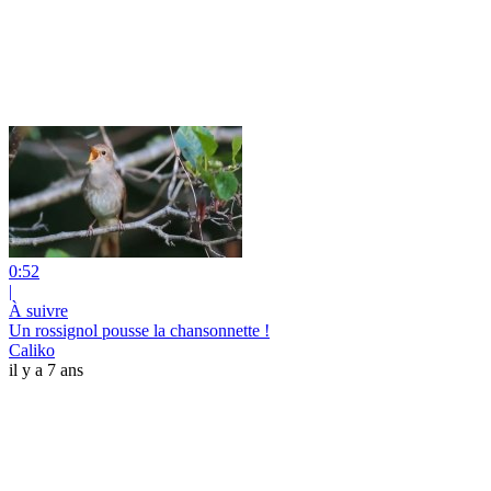
0:52
|
À suivre
Un rossignol pousse la chansonnette !
Caliko
il y a 7 ans