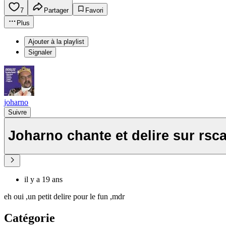
7
Partager
Favori
Plus
Ajouter à la playlist
Signaler
joharno
Suivre
Joharno chante et delire sur rsc
il y a 19 ans
eh oui ,un petit delire pour le fun ,mdr
Catégorie