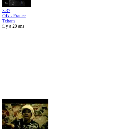
3:37
Ofx - France
Tcham
il y a 20 ans