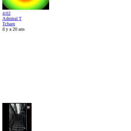
4:02
Admiral T
Tcham
il y a 20 ans