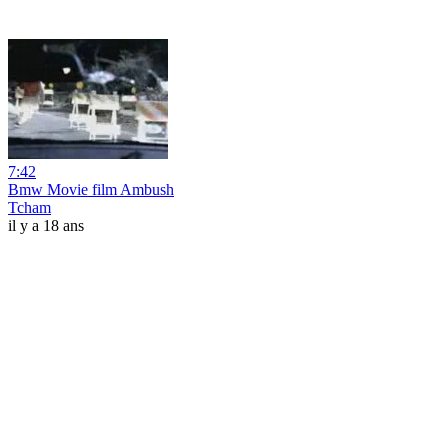
7:42
Bmw Movie film Ambush
Tcham
il y a 18 ans