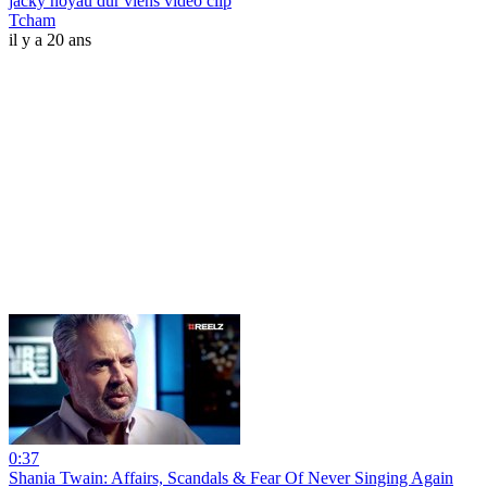
jacky noyau dur viens video clip
Tcham
il y a 20 ans
0:37
Shania Twain: Affairs, Scandals & Fear Of Never Singing Again