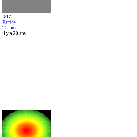
3:17
Patrice
Tcham
il y a 20 ans