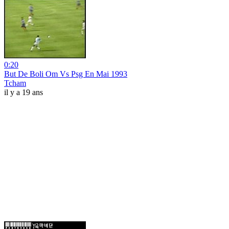
0:20
But De Boli Om Vs Psg En Mai 1993
Tcham
il y a 19 ans