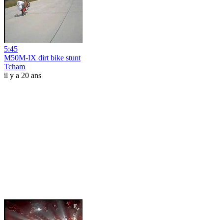
5:45
M50M-IX dirt bike stunt
Tcham
il y a 20 ans