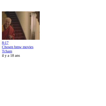
8:17
Chosen bmw movies
Tcham
il y a 18 ans