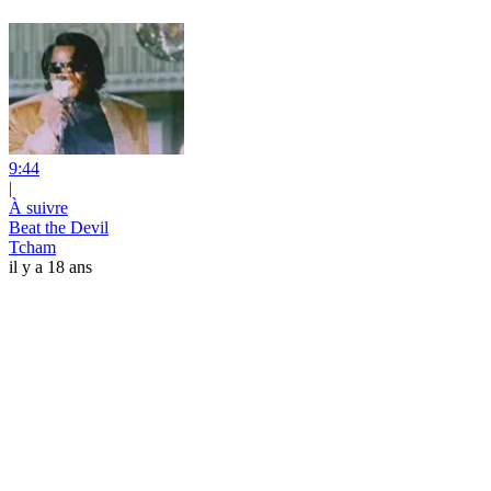
9:44
|
À suivre
Beat the Devil
Tcham
il y a 18 ans