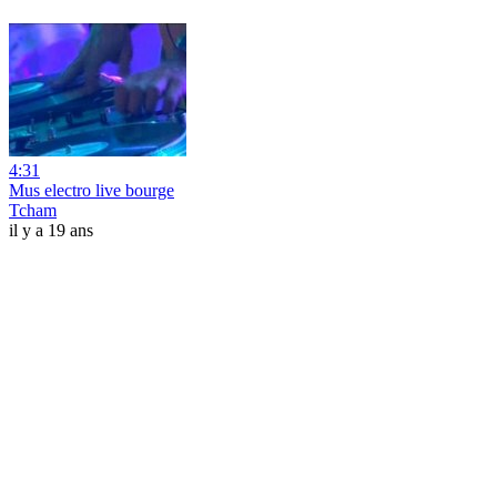
4:31
Mus electro live bourge
Tcham
il y a 19 ans