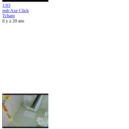
1:03
pub Axe Click
Tcham
il y a 20 ans