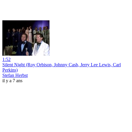
1:52
Silent Night (Roy Orbison, Johnny Cash, Jerry Lee Lewis, Carl
Perkins)
Stefan Herbst
il y a 7 ans