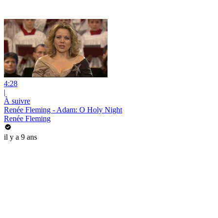
4:28
|
À suivre
Renée Fleming - Adam: O Holy Night
Renée Fleming
il y a 9 ans