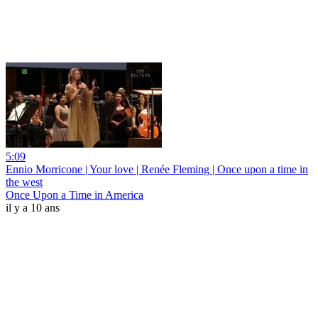
5:09
Ennio Morricone | Your love | Renée Fleming | Once upon a time in
the west
Once Upon a Time in America
il y a 10 ans