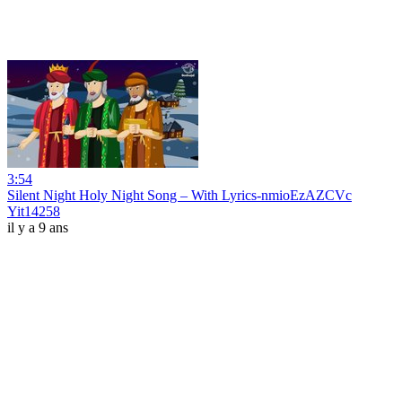
3:54
Silent Night Holy Night Song – With Lyrics-nmioEzAZCVc
Yit14258
il y a 9 ans