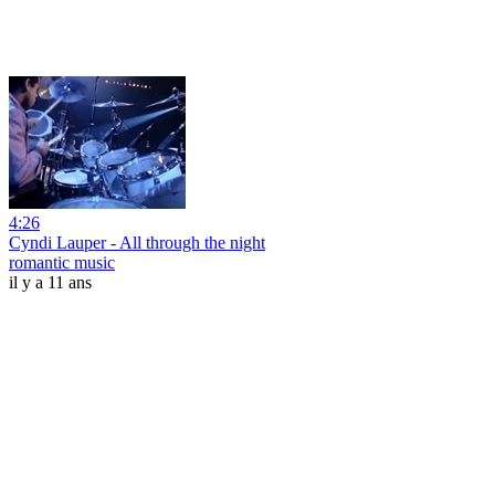
4:26
Cyndi Lauper - All through the night
romantic music
il y a 11 ans