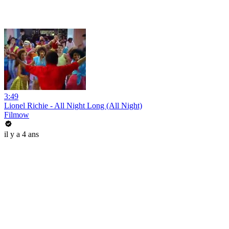
3:49
Lionel Richie - All Night Long (All Night)
Filmow
il y a 4 ans