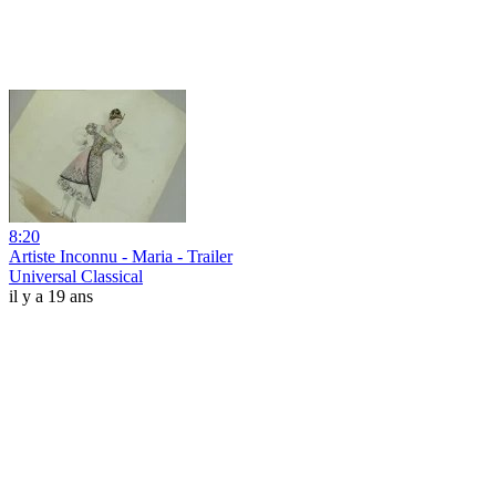
8:20
Artiste Inconnu - Maria - Trailer
Universal Classical
il y a 19 ans