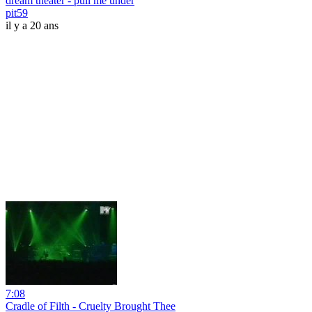
dream theater - pull me under
pit59
il y a 20 ans
7:08
Cradle of Filth - Cruelty Brought Thee