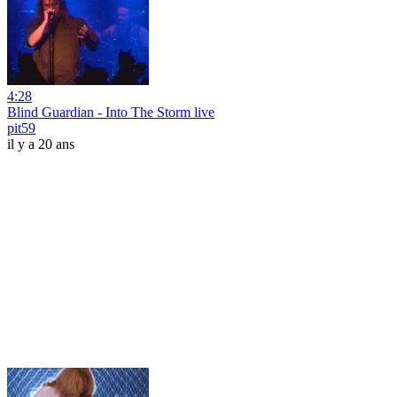
4:28
Blind Guardian - Into The Storm live
pit59
il y a 20 ans