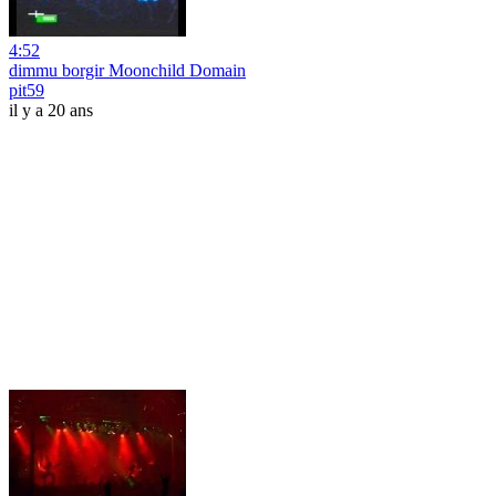
4:52
dimmu borgir Moonchild Domain
pit59
il y a 20 ans