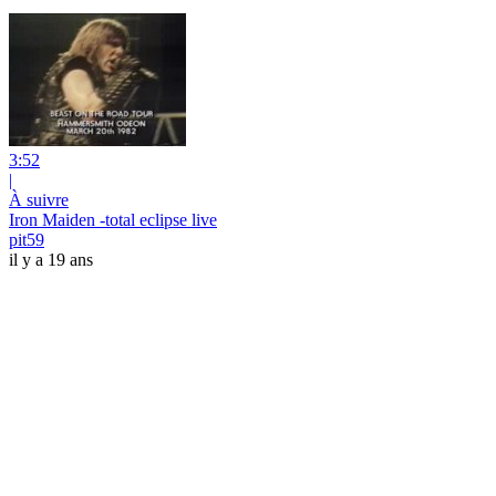
3:52
|
À suivre
Iron Maiden -total eclipse live
pit59
il y a 19 ans