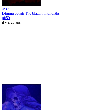
4:37
Dimmu borgir The blazing monoliths
pit59
il y a 20 ans