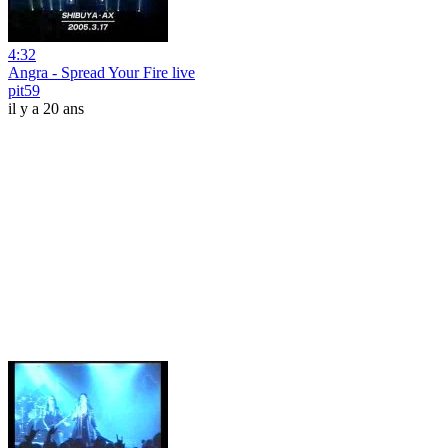
4:32
Angra - Spread Your Fire live
pit59
il y a 20 ans