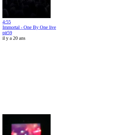
4:55
Immortal - One By One live
pit59
il y a 20 ans