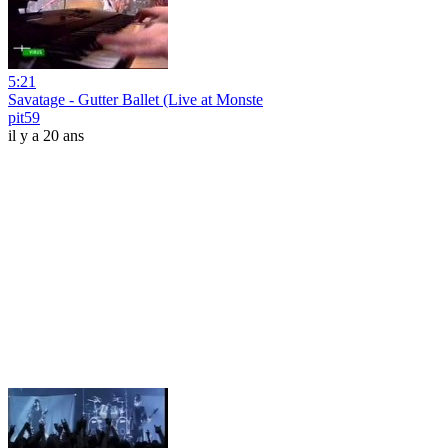
5:21
Savatage - Gutter Ballet (Live at Monste
pit59
il y a 20 ans