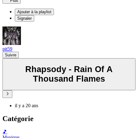
Plus
Ajouter à la playlist
Signaler
pit59
Suivre
Rhapsody - Rain Of A
Thousand Flames
il y a 20 ans
Catégorie
🎵
Musique