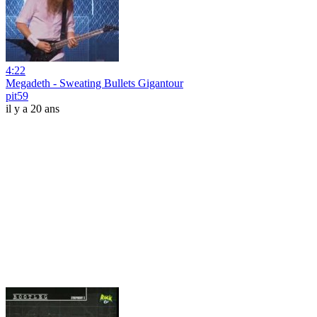
4:22
Megadeth - Sweating Bullets Gigantour
pit59
il y a 20 ans