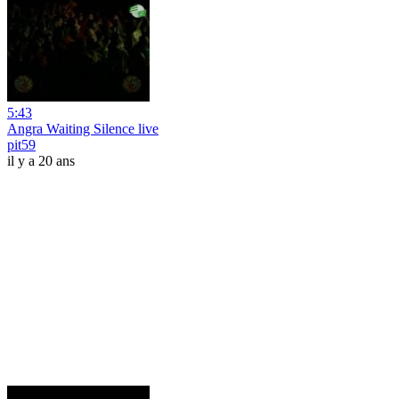
5:43
Angra Waiting Silence live
pit59
il y a 20 ans