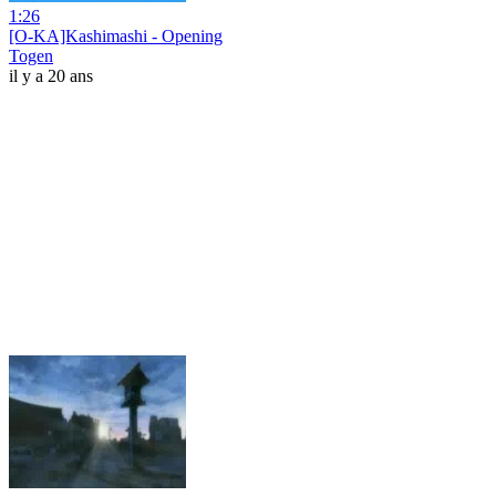
1:26
[O-KA]Kashimashi - Opening
Togen
il y a 20 ans