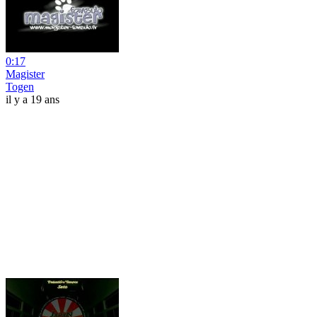
0:17
Magister
Togen
il y a 19 ans