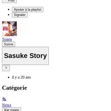
Plus
Ajouter à la playlist
Signaler
Togen
Suivre
Sasuke Story
il y a 20 ans
Catégorie
🗞
News
Voir moins