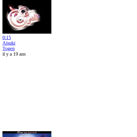
0:15
Aisuki
Togen
il y a 19 ans