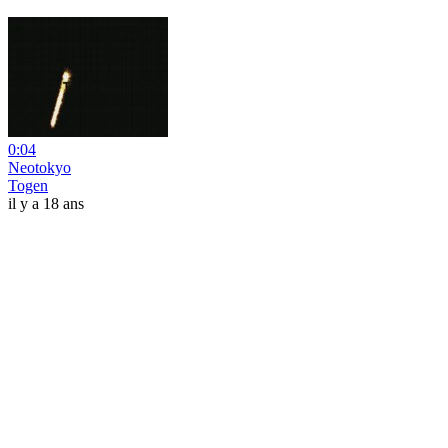
0:04
Neotokyo
Togen
il y a 18 ans