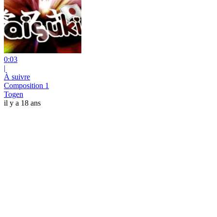
0:03
|
À suivre
Composition 1
Togen
il y a 18 ans