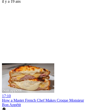
il y a 19 ans
17:10
How a Master French Chef Makes Croque Monsieur
Bon Appétit