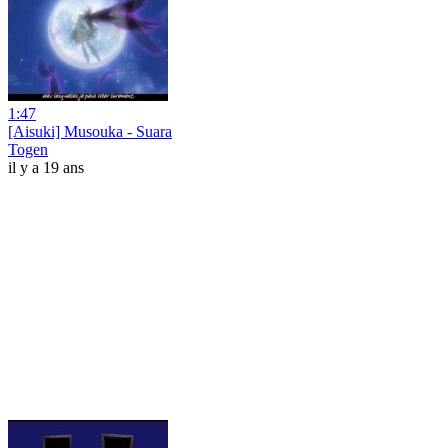
1:47
[Aisuki] Musouka - Suara
Togen
il y a 19 ans