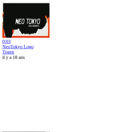
0:03
NeoTokyo Logo
Togen
il y a 18 ans