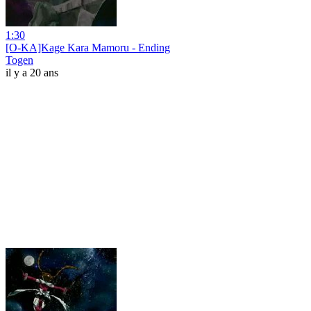
1:30
[O-KA]Kage Kara Mamoru - Ending
Togen
il y a 20 ans