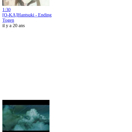
1:30
[O-KA]Hantsuki - Ending
Togen
il y a 20 ans