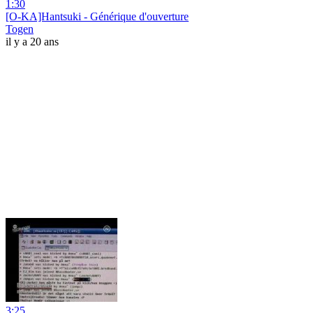
1:30
[O-KA]Hantsuki - Générique d'ouverture
Togen
il y a 20 ans
3:25