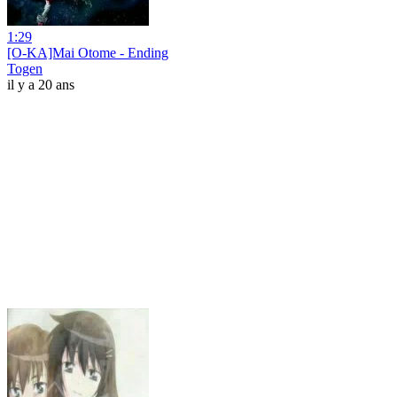
1:29
[O-KA]Mai Otome - Ending
Togen
il y a 20 ans