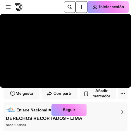
Saltar al reproductor
Saltar al contenido principal
Iniciar sesión
Añadir
Me gusta
Compartir
marcador
Seguir
Enlace Nacional
DERECHOS RECORTADOS - LIMA
hace 19 años