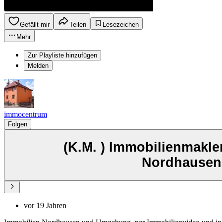
Gefällt mir
Teilen
Lesezeichen
Mehr
Zur Playliste hinzufügen
Melden
immocentrum
Folgen
(K.M. ) Immobilienmakle
Nordhausen(
vor 19 Jahren