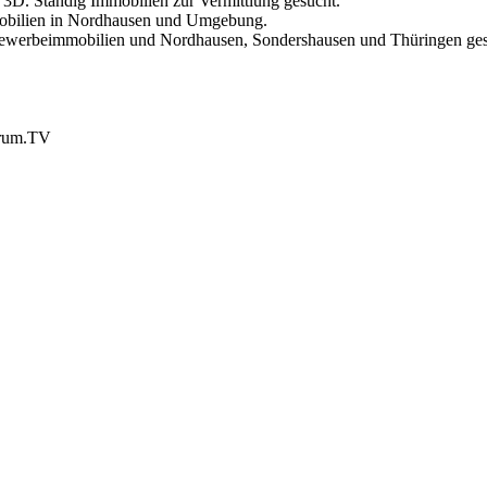
D. Ständig Immobilien zur Vermittlung gesucht.
mobilien in Nordhausen und Umgebung.
werbeimmobilien und Nordhausen, Sondershausen und Thüringen ges
trum.TV