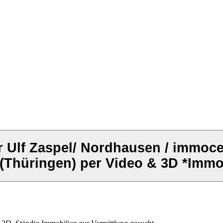
r Ulf Zaspel/ Nordhausen / immoc
Thüringen) per Video & 3D *Immo