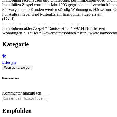
Immobilien Nordhausen und Umgebung, per Immobilienvideo und in 3
Immobilien Zaspel wurde im Jahr 1993 gegründet und vermittelt Im
Für vorgemerkte Kunden werden ständig Wohnungen, Häuser und Ge
Für Auftraggeber wird kostenlos ein Immobilienvideo erstellt.
(12-14)
=================================
Immobilienmakler Zaspel * Rautsenstr. 8 * 99734 Nordhausen
Wohnungen * Häuser * Gewerbeimmobilien * http://www.immocen
Kategorie
🛠️
Lifestyle
Weniger anzeigen
Kommentare
Kommentar hinzufügen
Empfohlen