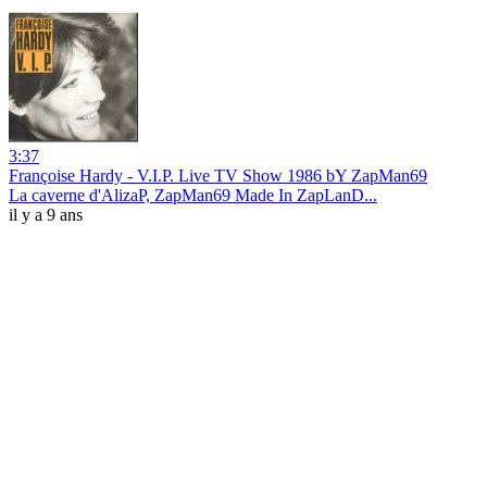
3:37
Françoise Hardy - V.I.P. Live TV Show 1986 bY ZapMan69
La caverne d'AlizaP, ZapMan69 Made In ZapLanD...
il y a 9 ans