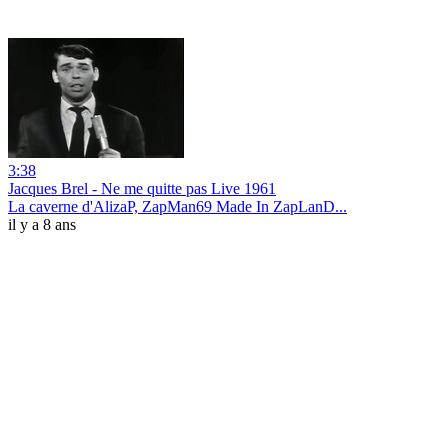
3:38
Jacques Brel - Ne me quitte pas Live 1961
La caverne d'AlizaP, ZapMan69 Made In ZapLanD...
il y a 8 ans