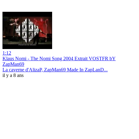
1:12
Klaus Nomi - The Nomi Song 2004 Extrait VOSTFR bY
ZapMan69
La caverne d'AlizaP, ZapMan69 Made In ZapLanD...
il y a 8 ans