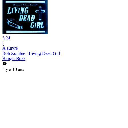
3:24
|
À suivre
Rob Zombie - Living Dead Girl
Burger Buzz
il y a 10 ans