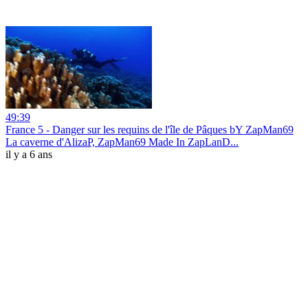
49:39
France 5 - Danger sur les requins de l'île de Pâques bY ZapMan69
La caverne d'AlizaP, ZapMan69 Made In ZapLanD...
il y a 6 ans