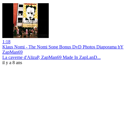
1:18
Klaus Nomi - The Nomi Song Bonus DvD Photos Diaporama bY
ZapMan69
La caverne d'AlizaP, ZapMan69 Made In ZapLanD...
il y a 8 ans