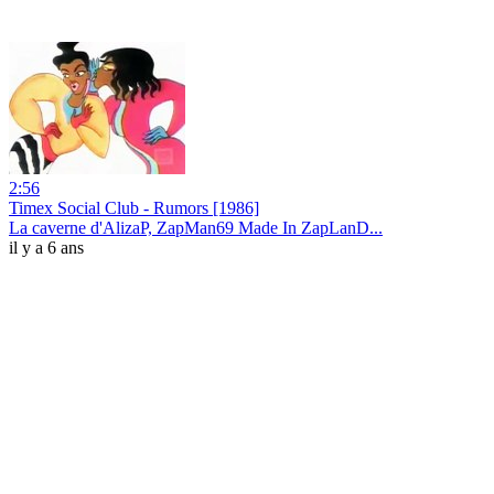
2:56
Timex Social Club - Rumors [1986]
La caverne d'AlizaP, ZapMan69 Made In ZapLanD...
il y a 6 ans