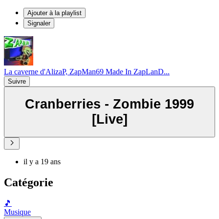
Ajouter à la playlist
Signaler
La caverne d'AlizaP, ZapMan69 Made In ZapLanD...
Suivre
Cranberries - Zombie 1999
[Live]
il y a 19 ans
Catégorie
🎵
Musique