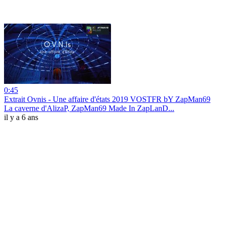
0:45
Extrait Ovnis - Une affaire d'états 2019 VOSTFR bY ZapMan69
La caverne d'AlizaP, ZapMan69 Made In ZapLanD...
il y a 6 ans