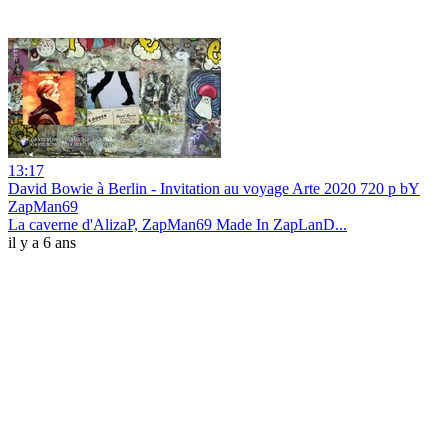
13:17
David Bowie à Berlin - Invitation au voyage Arte 2020 720 p bY
ZapMan69
La caverne d'AlizaP, ZapMan69 Made In ZapLanD...
il y a 6 ans