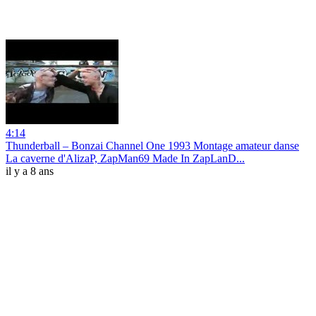
4:14
Thunderball ‎– Bonzai Channel One 1993 Montage amateur danse
La caverne d'AlizaP, ZapMan69 Made In ZapLanD...
il y a 8 ans