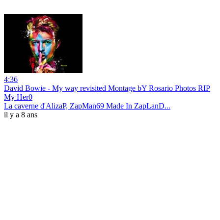
4:36
David Bowie - My way revisited Montage bY Rosario Photos RIP
My Her0
La caverne d'AlizaP, ZapMan69 Made In ZapLanD...
il y a 8 ans