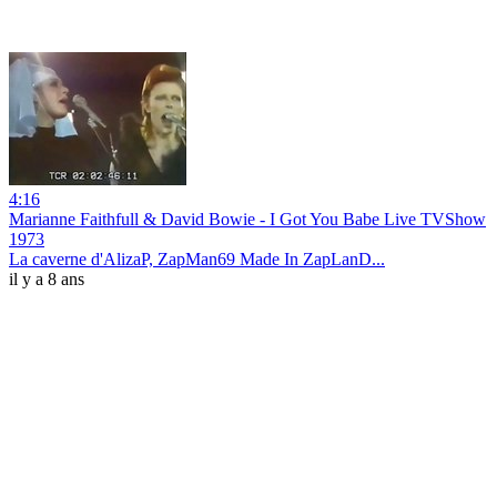
4:16
Marianne Faithfull & David Bowie - I Got You Babe Live TVShow
1973
La caverne d'AlizaP, ZapMan69 Made In ZapLanD...
il y a 8 ans