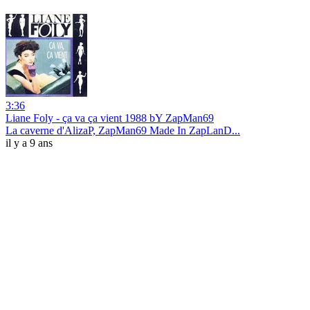
3:36
Liane Foly - ça va ça vient 1988 bY ZapMan69
La caverne d'AlizaP, ZapMan69 Made In ZapLanD...
il y a 9 ans