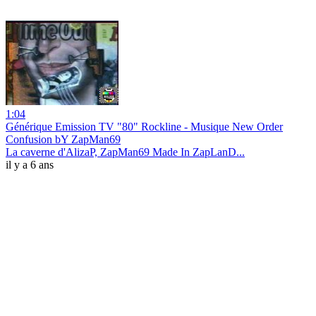
1:04
Générique Emission TV "80" Rockline - Musique New Order
Confusion bY ZapMan69
La caverne d'AlizaP, ZapMan69 Made In ZapLanD...
il y a 6 ans