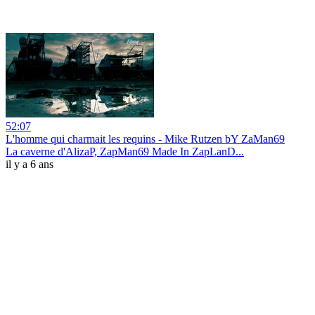
52:07
L'homme qui charmait les requins - Mike Rutzen bY ZaMan69
La caverne d'AlizaP, ZapMan69 Made In ZapLanD...
il y a 6 ans