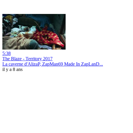
5:38
The Blaze - Territory 2017
La caverne d'AlizaP, ZapMan69 Made In ZapLanD...
il y a 8 ans