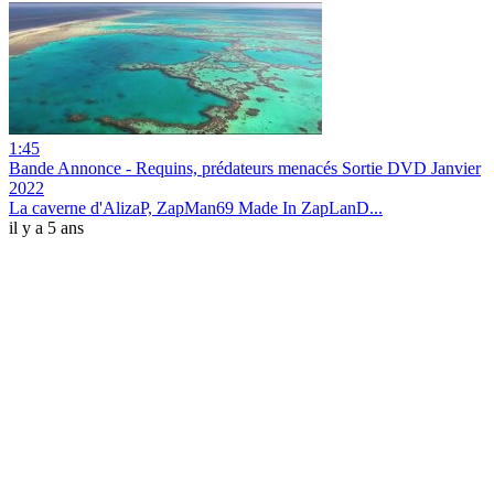
1:45
Bande Annonce - Requins, prédateurs menacés Sortie DVD Janvier
2022
La caverne d'AlizaP, ZapMan69 Made In ZapLanD...
il y a 5 ans