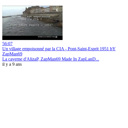
56:07
Un village empoisonné par la CIA - Pont-Saint-Esprit 1951 bY
ZapMan69
La caverne d'AlizaP, ZapMan69 Made In ZapLanD...
il y a 9 ans