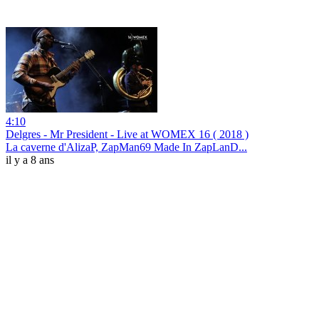
4:10
Delgres - Mr President - Live at WOMEX 16 ( 2018 )
La caverne d'AlizaP, ZapMan69 Made In ZapLanD...
il y a 8 ans