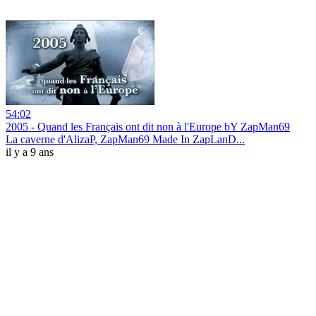
54:02
2005 - Quand les Français ont dit non à l'Europe bY ZapMan69
La caverne d'AlizaP, ZapMan69 Made In ZapLanD...
il y a 9 ans