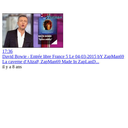
17:36
David Bowie - Entrée libre France 5 Le 04-03-2015 bY ZapMan69
La caverne d'AlizaP, ZapMan69 Made In ZapLanD...
il y a 8 ans