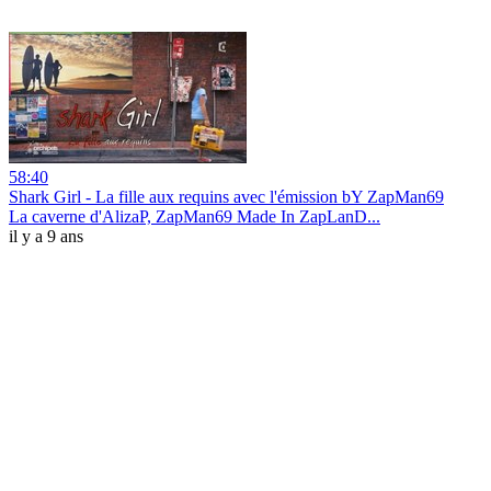
58:40
Shark Girl - La fille aux requins avec l'émission bY ZapMan69
La caverne d'AlizaP, ZapMan69 Made In ZapLanD...
il y a 9 ans