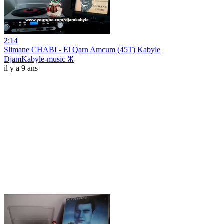
2:14
Slimane CHABI - El Qarn Amcum (45T) Kabyle
DjamKabyle-music ⵣ
il y a 9 ans