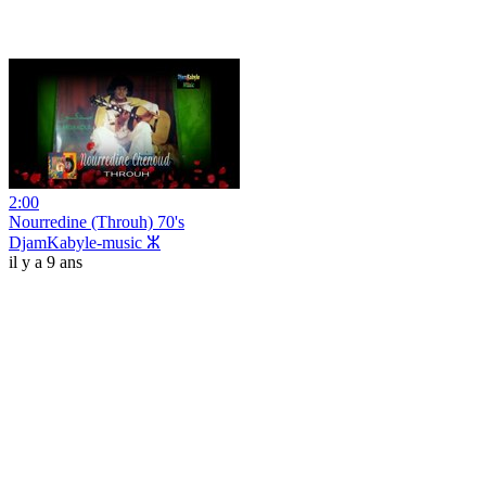
2:00
Nourredine (Throuh) 70's
DjamKabyle-music ⵣ
il y a 9 ans