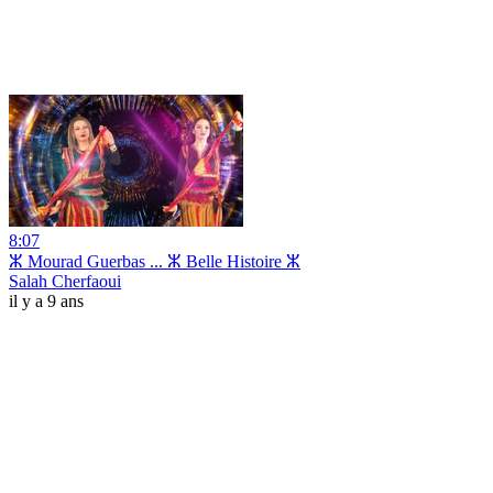
8:07
ⵣ Mourad Guerbas ... ⵣ Belle Histoire ⵣ
Salah Cherfaoui
il y a 9 ans