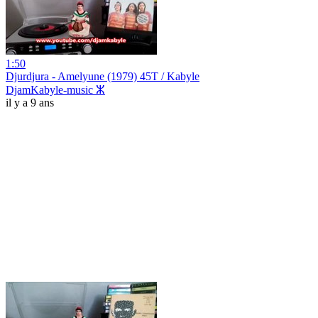
1:50
Djurdjura - Amelyune (1979) 45T / Kabyle
DjamKabyle-music ⵣ
il y a 9 ans