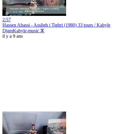
2:57
Hassen Abassi - Assligh i Tighri (1980) 33 tours / Kabyle
DjamKabyle-music ⵣ
il y a 9 ans