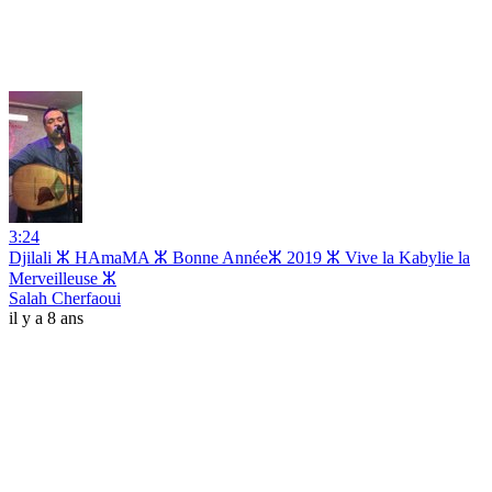
3:24
Djilali ⵣ HAmaMA ⵣ Bonne Annéeⵣ 2019 ⵣ Vive la Kabylie la
Merveilleuse ⵣ
Salah Cherfaoui
il y a 8 ans