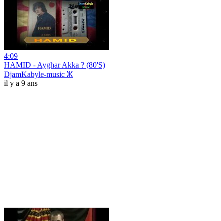
4:09
HAMID - Ayghar Akka ? (80'S)
DjamKabyle-music ⵣ
il y a 9 ans