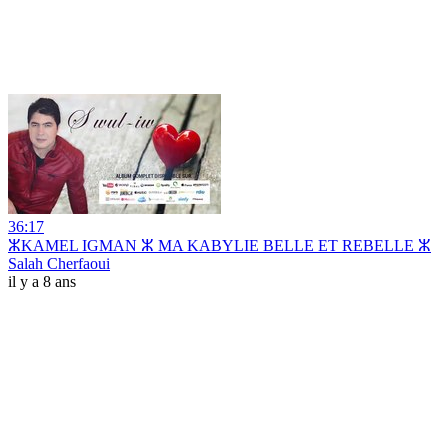
36:17
ⵣKAMEL IGMAN ⵣ MA KABYLIE BELLE ET REBELLE ⵣ
Salah Cherfaoui
il y a 8 ans