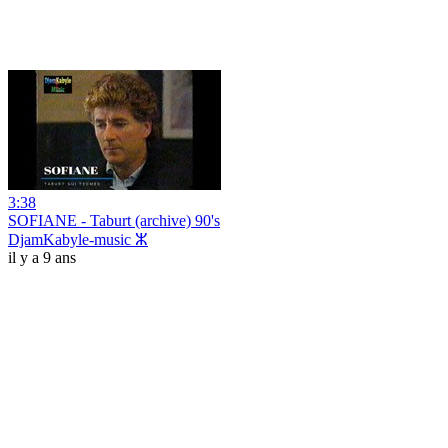
3:38
SOFIANE - Taburt (archive) 90's
DjamKabyle-music ⵣ
il y a 9 ans