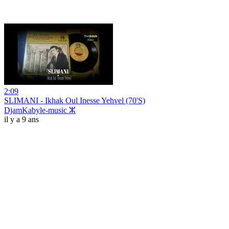
2:09
SLIMANI - Ikhak Oul Inesse Yehvel (70'S)
DjamKabyle-music ⵣ
il y a 9 ans