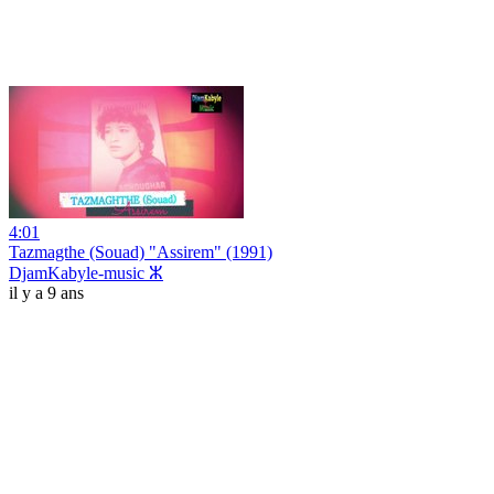
4:01
Tazmagthe (Souad) "Assirem" (1991)
DjamKabyle-music ⵣ
il y a 9 ans