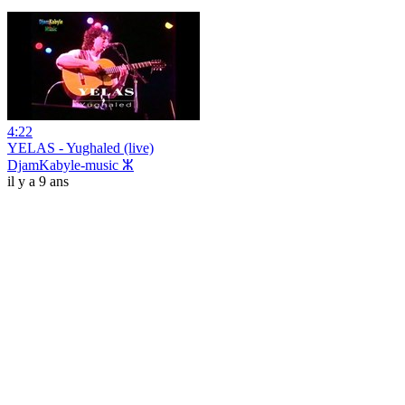
4:22
YELAS - Yughaled (live)
DjamKabyle-music ⵣ
il y a 9 ans