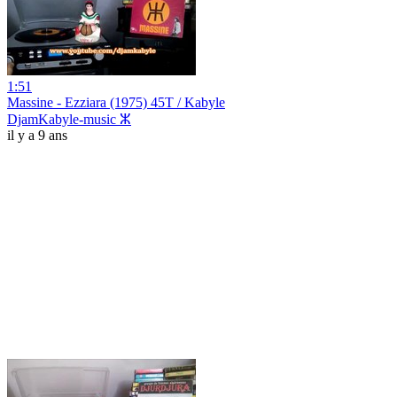
1:51
Massine - Ezziara (1975) 45T / Kabyle
DjamKabyle-music ⵣ
il y a 9 ans