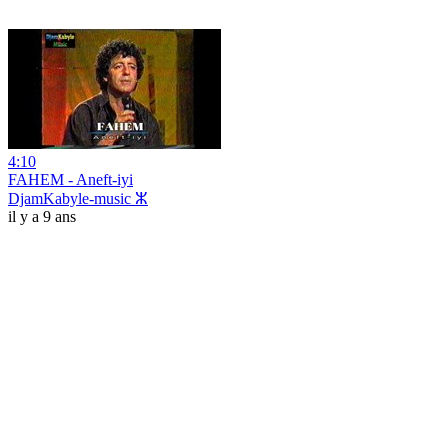
4:10
FAHEM - Aneft-iyi
DjamKabyle-music ⵣ
il y a 9 ans