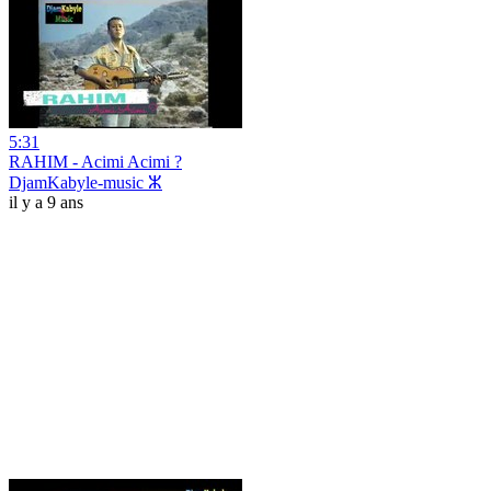
5:31
RAHIM - Acimi Acimi ?
DjamKabyle-music ⵣ
il y a 9 ans