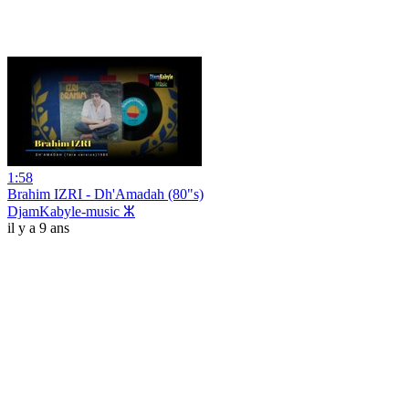
1:58
Brahim IZRI - Dh'Amadah (80"s)
DjamKabyle-music ⵣ
il y a 9 ans