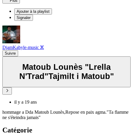
Plus
Ajouter à la playlist
Signaler
DjamKabyle-music ⵣ
Suivre
Matoub Lounès "Lrella
N'Trad"Tajmilt i Matoub"
il y a 19 ans
hommage a Dda Matoub Lounès,Repose en paix agma."Ta flamme
ne s'éteindra jamais"
Catégorie