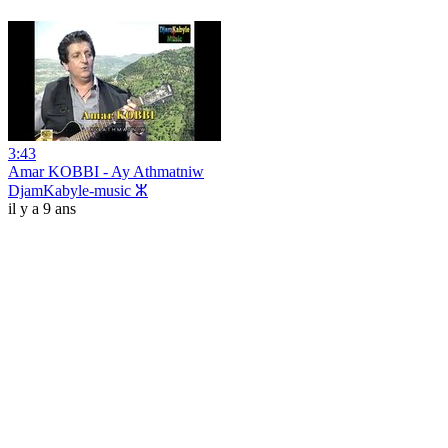
3:43
Amar KOBBI - Ay Athmatniw
DjamKabyle-music ⵣ
il y a 9 ans