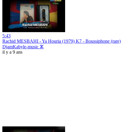
5:43
Rachid MESBAHI - Ya Houria (1979) K7 - Boussiphone (rare)
DjamKabyle-music ⵣ
il y a 9 ans