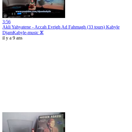
3:56
Akli Yahyatene - Accah Evrigh Ad Fahmagh (33 tours) Kabyle
DjamKabyle-music ⵣ
il y a 9 ans