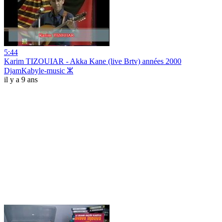
5:44
Karim TIZOUIAR - Akka Kane (live Brtv) années 2000
DjamKabyle-music ⵣ
il y a 9 ans