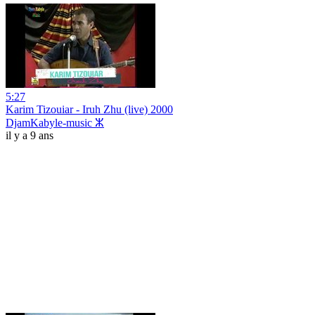
5:27
Karim Tizouiar - Iruh Zhu (live) 2000
DjamKabyle-music ⵣ
il y a 9 ans