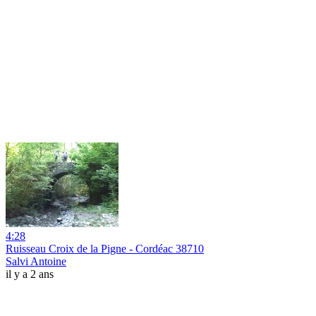
4:28
Ruisseau Croix de la Pigne - Cordéac 38710
Salvi Antoine
il y a 2 ans