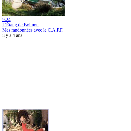
9:24
L'Étang de Bolmon
Mes randonnées avec le C.A.P.F.
il y a 4 ans