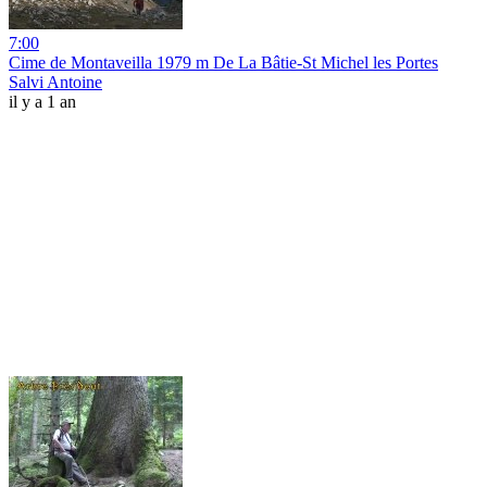
7:00
Cime de Montaveilla 1979 m De La Bâtie-St Michel les Portes
Salvi Antoine
il y a 1 an