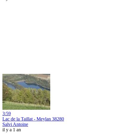
3:59
Lac de la Taillat - Meylan 38280
Salvi Antoine
il y a 1 an