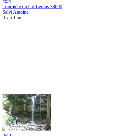
4:54
Tourbière du Gd-Lemps 38690
Salvi Antoine
il y a 1 an
5:35