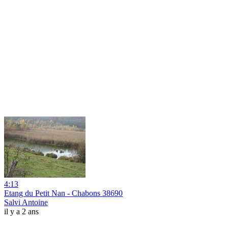
4:13
Etang du Petit Nan - Chabons 38690
Salvi Antoine
il y a 2 ans