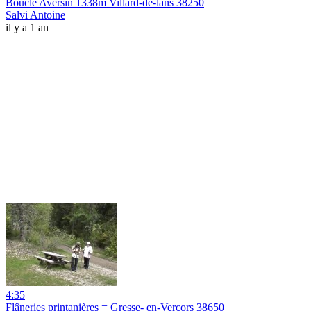
Boucle Aversin 1338m Villard-de-lans 38250
Salvi Antoine
il y a 1 an
4:35
Flâneries printanières = Gresse- en-Vercors 38650