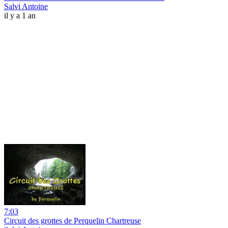
Salvi Antoine
il y a 1 an
7:03
Circuit des grottes de Perquelin Chartreuse