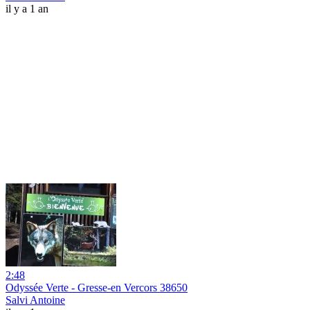
il y a 1 an
2:48
Odyssée Verte - Gresse-en Vercors 38650
Salvi Antoine