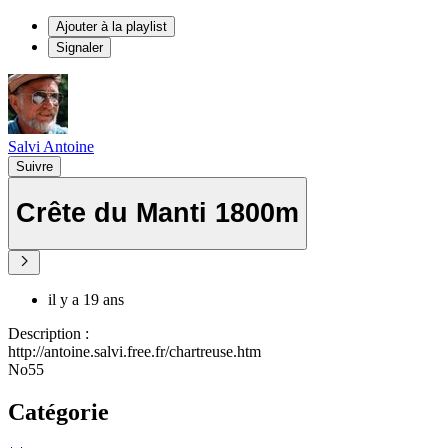
Ajouter à la playlist
Signaler
Salvi Antoine
Suivre
Crête du Manti 1800m
il y a 19 ans
Description :
http://antoine.salvi.free.fr/chartreuse.htm
No55
Catégorie