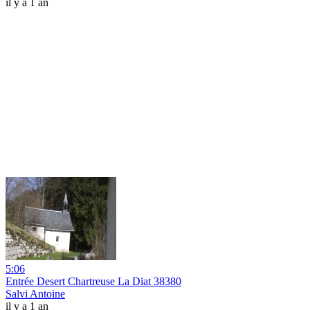
il y a 1 an
5:06
Entrée Desert Chartreuse La Diat 38380
Salvi Antoine
il y a 1 an