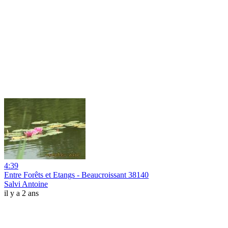
4:39
Entre Forêts et Etangs - Beaucroissant 38140
Salvi Antoine
il y a 2 ans