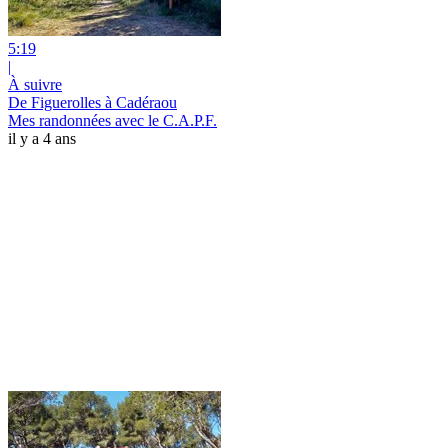
5:19
|
À suivre
De Figuerolles à Cadéraou
Mes randonnées avec le C.A.P.F.
il y a 4 ans