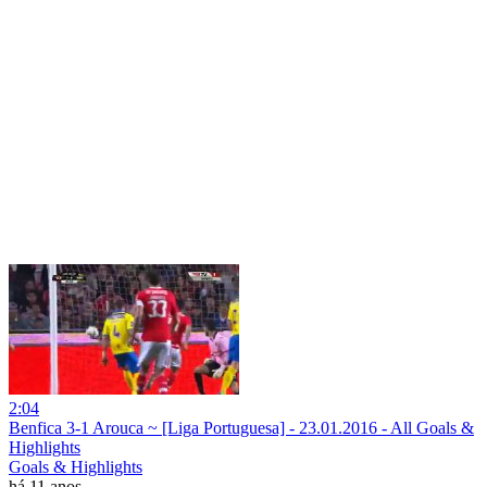
2:04
Benfica 3-1 Arouca ~ [Liga Portuguesa] - 23.01.2016 - All Goals &
Highlights
Goals & Highlights
há 11 anos