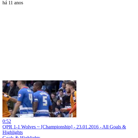
há 11 anos
0:52
QPR 1-1 Wolves ~ [Championship] - 23.01.2016 - All Goals &
Highlights
Goals & Highlights