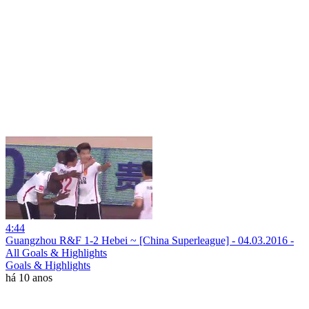
4:44
Guangzhou R&F 1-2 Hebei ~ [China Superleague] - 04.03.2016 -
All Goals & Highlights
Goals & Highlights
há 10 anos