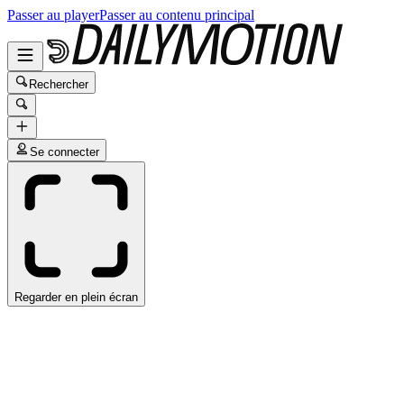
Passer au player
Passer au contenu principal
Rechercher
Se connecter
Regarder en plein écran