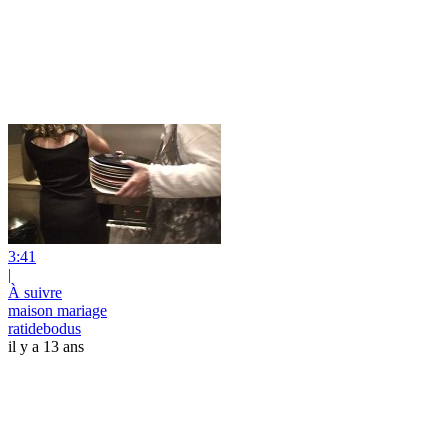
3:41
|
À suivre
maison mariage
ratidebodus
il y a 13 ans