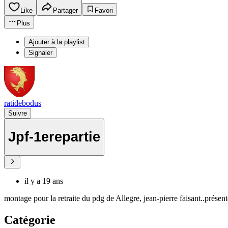
Like
Partager
Favori
Plus
Ajouter à la playlist
Signaler
ratidebodus
Suivre
Jpf-1erepartie
il y a 19 ans
montage pour la retraite du pdg de Allegre, jean-pierre faisant..présent
Catégorie