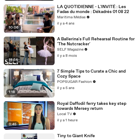
LA QUOTIDIENNE - L'INVITÉ : Les
Fadas du monde : Dékadrés 01 08 22
Maritima Médias
il y a 4 ans
10:06
A Ballerina's Full Rehearsal Routine for
'The Nutcracker'
SELF Magazine
il y a 8 mois
18:54
7 Simple Tips to Curate a Chic and
Cozy Space
POPSUGAR Fashion
il y a 5 ans
1:18
Royal Daffodil ferry takes key step
towards Mersey return
Local TV
il y a 1 heure
0:45
Tiny to Giant Knife