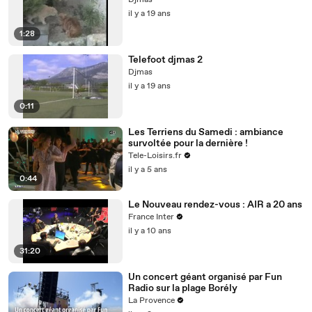
Djmas
il y a 19 ans
1:28
Telefoot djmas 2
Djmas
il y a 19 ans
0:11
Les Terriens du Samedi : ambiance
survoltée pour la dernière !
Tele-Loisirs.fr
il y a 5 ans
0:44
Le Nouveau rendez-vous : AIR a 20 ans
France Inter
il y a 10 ans
31:20
Un concert géant organisé par Fun
Radio sur la plage Borély
La Provence