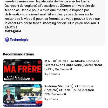
meeting aerien avec la patrouille de france a aix les bains
(aeroport de voglans) a l'occasion du 20eme anniversaire de
technolac.Désolé pour la musique merdique imposé par
dailymotion c vraiment mal fait en plus ya pas de son sur le
restant de la video :( pour les freenautes vous pouvez la voir sur
le canal 13 tvperso tapez "meeting aerien" et la ya du bon son ;)
ENJOY !
Catégorie
🤖
Technologie
Recommandations
MA FRÈRE de Lise Akoka, Romane
Gueret avec Fanta Kebe, Shirel Nataf,
Amel Bent : bande-annonce [4K] | 7
Le Blog Du Cinéma
janvier 2026 en salle
il y a 9 mois
1:37
|
À suivre
Antoine Meunier (La Chronique
Spatiale) et Jean-Loup Chrétien
(ancien astronaute) : Thomas Pesquet
BFM Business
décollera vendredi à bord de la capsule
il y a 5 ans
Crew Dragon de Space X pour la station
17:25
spatiale internationale - 22/04