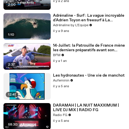
il y a 2 ans
2:00
Adrénaline - Surf : La vague incroyable
d'Adrien Toyon en freesurf à La
Gravière
Adrénaline by L'Equipe
il y a 9 ans
1:10
14-Juillet: la Patrouille de France mène
les derniers préparatifs avant son
habituel show aérien
BFM
il y a 1 an
2:37
Les hydronautes - Une vie de manchot
Aufeminin
il y a 5 ans
12:41
DARAMAH | LA NUIT MAXXIMUM |
LIVE DJ MIX | RADIO FG
Radio FG
il y a 5 ans
58:30