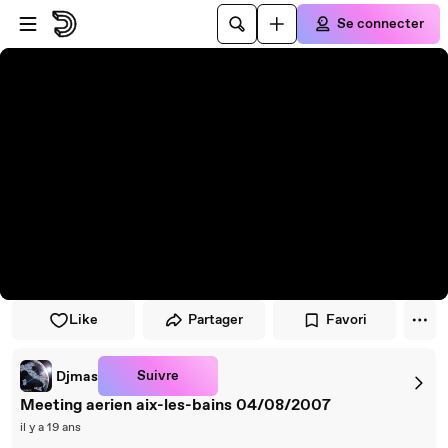
Passer au player
Passer au contenu principal
Se connecter
Like
Partager
Favori
Suivre
Djmas
Meeting aerien aix-les-bains 04/08/2007
il y a 19 ans