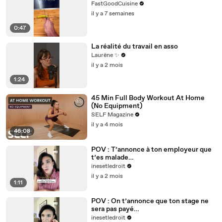
FastGoodCuisine
il y a 7 semaines
0:47
La réalité du travail en asso
Laurène ✨
il y a 2 mois
1:24
45 Min Full Body Workout At Home
(No Equipment)
SELF Magazine
il y a 4 mois
46:08
POV : T’annonce à ton employeur que
t’es malade…
inesetledroit
il y a 2 mois
1:11
POV : On t’annonce que ton stage ne
sera pas payé…
inesetledroit