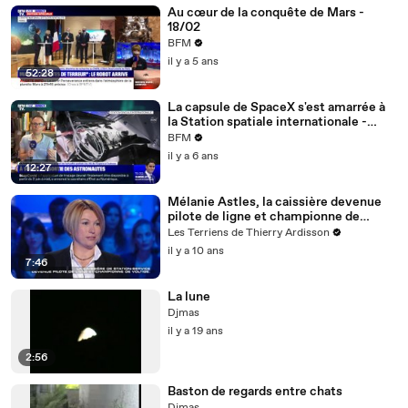
Au cœur de la conquête de Mars -
18/02
BFM
il y a 5 ans
52:28
La capsule de SpaceX s'est amarrée à
la Station spatiale internationale -
31/05
BFM
il y a 6 ans
12:27
Mélanie Astles, la caissière devenue
pilote de ligne et championne de
voltige - Salut les Terriens du 21/05 -
Les Terriens de Thierry Ardisson
CANAL +
il y a 10 ans
7:46
La lune
Djmas
il y a 19 ans
2:56
Baston de regards entre chats