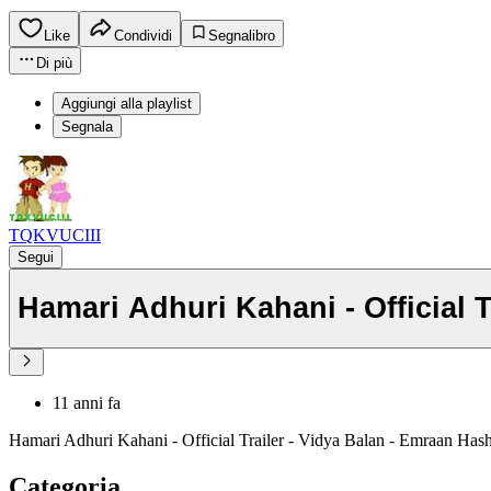
Like
Condividi
Segnalibro
Di più
Aggiungi alla playlist
Segnala
TQKVUCIII
Segui
Hamari Adhuri Kahani - Official
11 anni fa
Hamari Adhuri Kahani - Official Trailer - Vidya Balan - Emraan Ha
Categoria