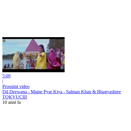
5:09
|
Prossimi video
Dil Deewana - Maine Pyar Kiya - Salman Khan & Bhagyashree
TQKVUCIII
10 anni fa