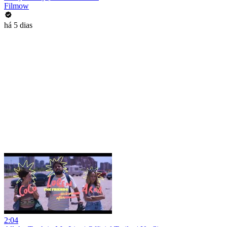
Filmow
há 5 dias
2:04