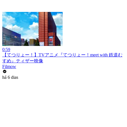
0:59
【てつりょー！】TVアニメ『てつりょー！meet with 鉄道む
すめ』ティザー映像
Filmow
há 6 dias