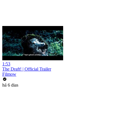
1:53
The Draft! | Official Trailer
Filmow
há 6 dias