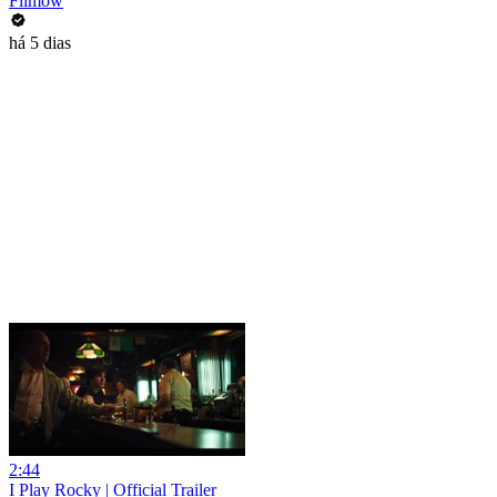
Filmow
há 5 dias
2:44
I Play Rocky | Official Trailer