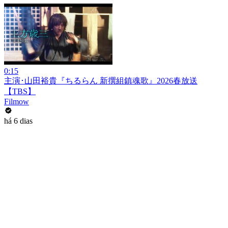
0:15
主演･山田裕貴『ちるらん 新撰組鎮魂歌』2026春放送
【TBS】
Filmow
há 6 dias