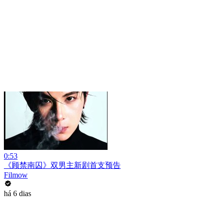
0:53
《顾禁南囚》双男主新剧首支预告
Filmow
há 6 dias