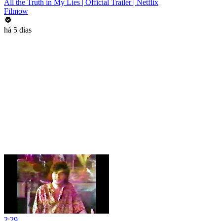
All the Truth in My Lies | Official Trailer | Netflix
Filmow
há 5 dias
2:29