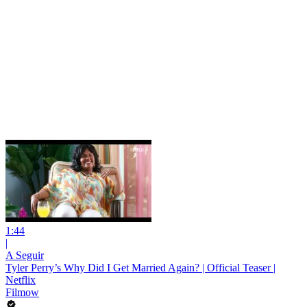
1:44
|
A Seguir
Tyler Perry’s Why Did I Get Married Again? | Official Teaser |
Netflix
Filmow