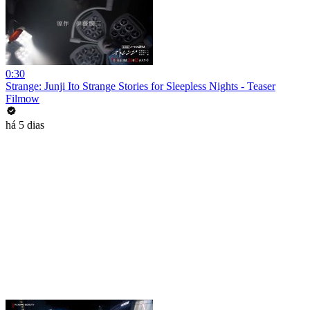
0:30
Strange: Junji Ito Strange Stories for Sleepless Nights - Teaser
Filmow
há 5 dias