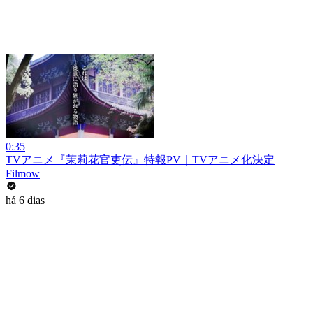
0:35
TVアニメ『茉莉花官吏伝』特報PV｜TVアニメ化決定
Filmow
há 6 dias