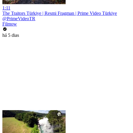
1:11
The Traitors Türkiye | Resmi Fragman | Prime Video Türkiye
@PrimeVideoTR
Filmow
há 5 dias