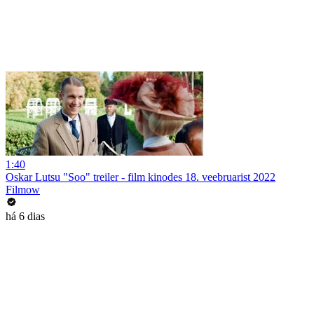
1:40
Oskar Lutsu "Soo" treiler - film kinodes 18. veebruarist 2022
Filmow
há 6 dias