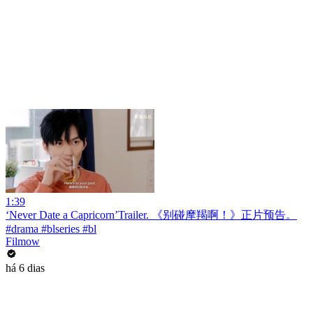
1:39
‘Never Date a Capricorn’Trailer. 《别碰摩羯啊！》正片预告。
#drama #blseries #bl
Filmow
há 6 dias