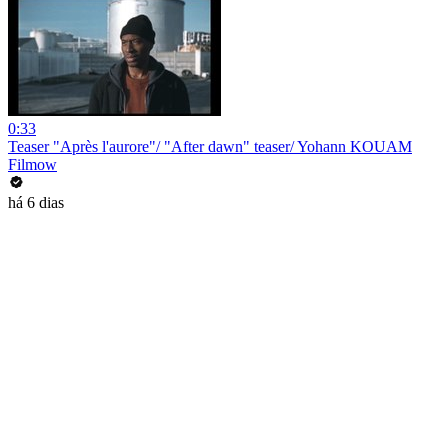
0:33
Teaser "Après l'aurore"/ "After dawn" teaser/ Yohann KOUAM
Filmow
há 6 dias