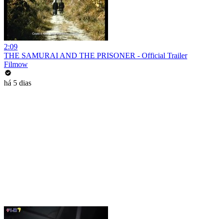
2:09
THE SAMURAI AND THE PRISONER - Official Trailer
Filmow
há 5 dias