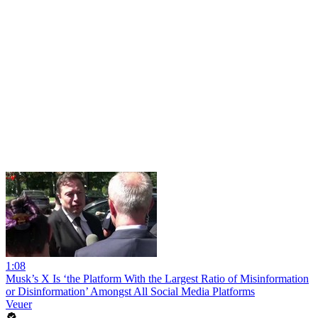
1:08
Musk’s X Is ‘the Platform With the Largest Ratio of Misinformation
or Disinformation’ Amongst All Social Media Platforms
Veuer