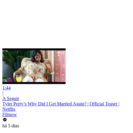
1:44
|
A Seguir
Tyler Perry’s Why Did I Get Married Again? | Official Teaser |
Netflix
Filmow
há 5 dias