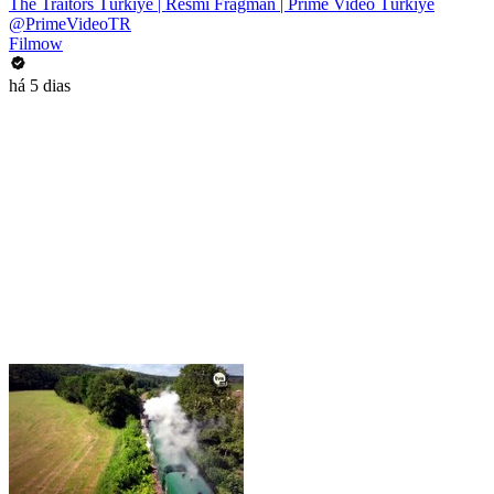
The Traitors Türkiye | Resmi Fragman | Prime Video Türkiye
@PrimeVideoTR
Filmow
há 5 dias