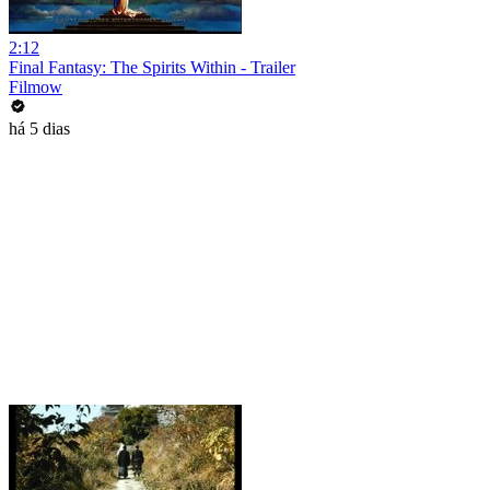
2:12
Final Fantasy: The Spirits Within - Trailer
Filmow
há 5 dias