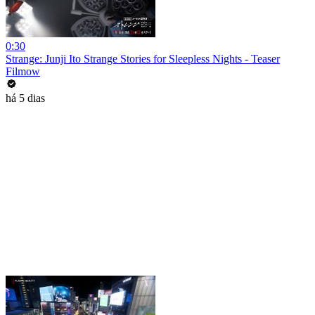
0:30
Strange: Junji Ito Strange Stories for Sleepless Nights - Teaser
Filmow
há 5 dias