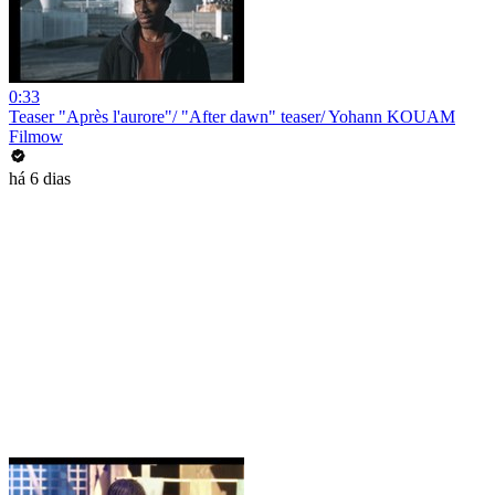
0:33
Teaser "Après l'aurore"/ "After dawn" teaser/ Yohann KOUAM
Filmow
há 6 dias