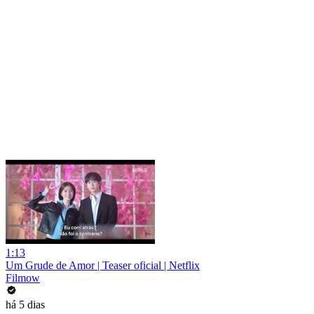
1:13
Um Grude de Amor | Teaser oficial | Netflix
Filmow
há 5 dias