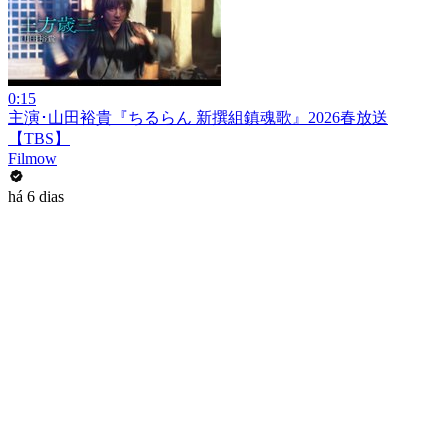
0:15
主演･山田裕貴『ちるらん 新撰組鎮魂歌』2026春放送
【TBS】
Filmow
há 6 dias