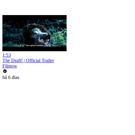
1:53
The Draft! | Official Trailer
Filmow
há 6 dias