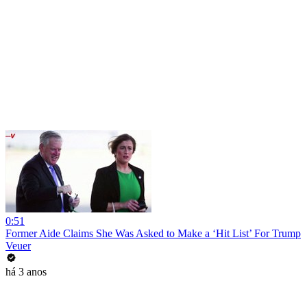
0:51
Former Aide Claims She Was Asked to Make a ‘Hit List’ For Trump
Veuer
há 3 anos