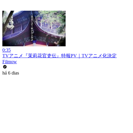
0:35
TVアニメ『茉莉花官吏伝』特報PV｜TVアニメ化決定
Filmow
há 6 dias