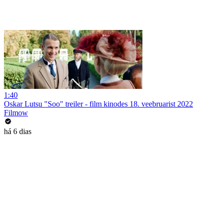
1:40
Oskar Lutsu "Soo" treiler - film kinodes 18. veebruarist 2022
Filmow
há 6 dias