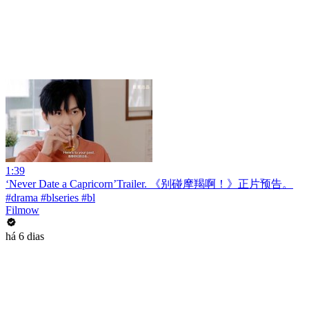
1:39
‘Never Date a Capricorn’Trailer. 《别碰摩羯啊！》正片预告。
#drama #blseries #bl
Filmow
há 6 dias