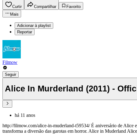
Curtir
Compartilhar
Favorito
Mais
Adicionar à playlist
Reportar
Filmow
Seguir
Alice In Murderland (2011) - Offici
há 11 anos
http://filmow.com/alice-in-muderland-t59534/ É aniversário de Alice 
transforma a diversão das garotas em horror. Alice in Muderland Alic