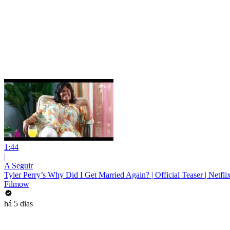
1:44
|
A Seguir
Tyler Perry’s Why Did I Get Married Again? | Official Teaser | Netfli
Filmow
há 5 dias