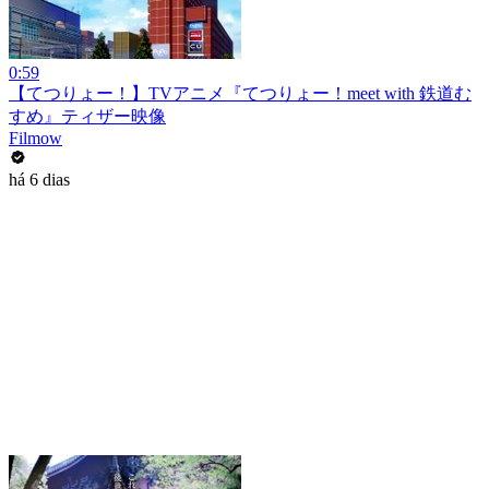
0:59
【てつりょー！】TVアニメ『てつりょー！meet with 鉄道む
すめ』ティザー映像
Filmow
há 6 dias