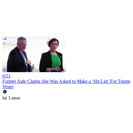
0:51
Former Aide Claims She Was Asked to Make a ‘Hit List’ For Trump
Veuer
há 3 anos