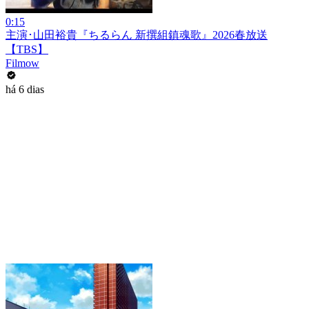
0:15
主演･山田裕貴『ちるらん 新撰組鎮魂歌』2026春放送
【TBS】
Filmow
há 6 dias