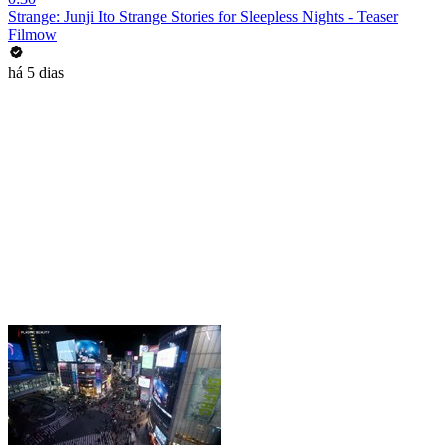
Strange: Junji Ito Strange Stories for Sleepless Nights - Teaser
Filmow
há 5 dias