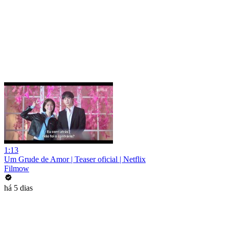
1:13
Um Grude de Amor | Teaser oficial | Netflix
Filmow
há 5 dias