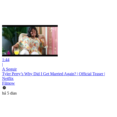
1:44
|
A Seguir
Tyler Perry’s Why Did I Get Married Again? | Official Teaser |
Netflix
Filmow
há 5 dias