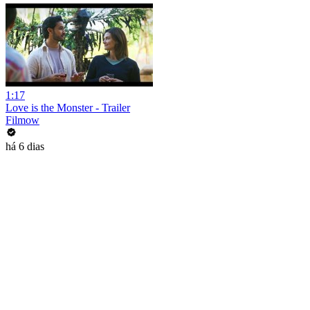
1:17
Love is the Monster - Trailer
Filmow
há 6 dias