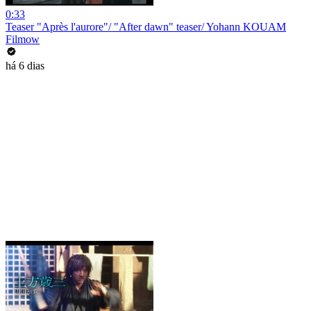
0:33
Teaser "Après l'aurore"/ "After dawn" teaser/ Yohann KOUAM
Filmow
há 6 dias