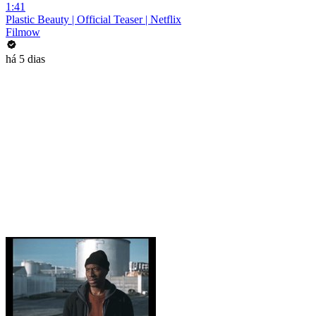
1:41
Plastic Beauty | Official Teaser | Netflix
Filmow
há 5 dias