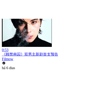
0:53
《顾禁南囚》双男主新剧首支预告
Filmow
há 6 dias