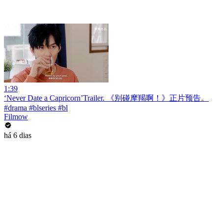
1:39
‘Never Date a Capricorn’Trailer. 《别碰摩羯啊！》正片预告。
#drama #blseries #bl
Filmow
há 6 dias