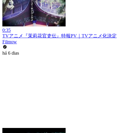
0:35
TVアニメ『茉莉花官吏伝』特報PV｜TVアニメ化決定
Filmow
há 6 dias