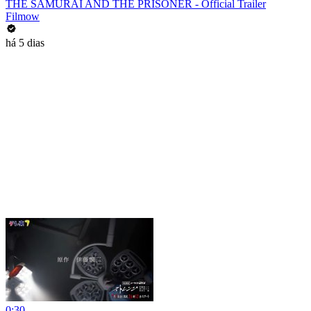
THE SAMURAI AND THE PRISONER - Official Trailer
Filmow
há 5 dias
0:30