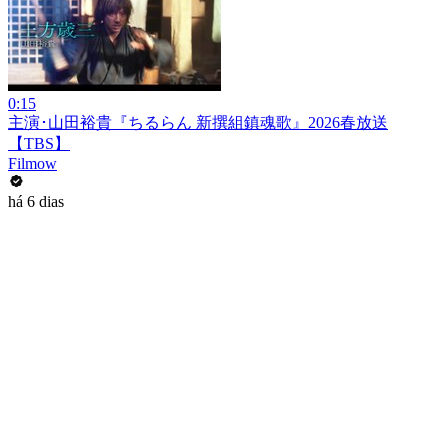
0:15
主演･山田裕貴『ちるらん 新撰組鎮魂歌』2026春放送
【TBS】
Filmow
há 6 dias